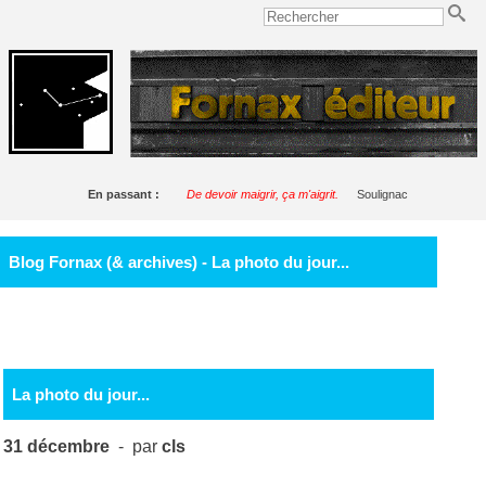
En passant :
De devoir maigrir, ça m'aigrit.
Soulignac
Blog Fornax (& archives) - La photo du jour...
La photo du jour...
31 décembre
- par
cls