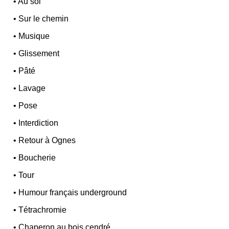
•
Au sol
•
Sur le chemin
•
Musique
•
Glissement
•
Pâté
•
Lavage
•
Pose
•
Interdiction
•
Retour à Ognes
•
Boucherie
•
Tour
•
Humour français underground
•
Tétrachromie
•
Chaperon au bois cendré