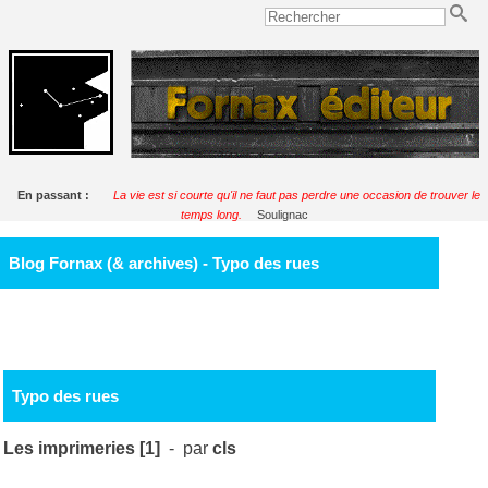
En passant :
La vie est si courte qu'il ne faut pas perdre une occasion de trouver le
temps long.
Soulignac
Blog Fornax (& archives) - Typo des rues
Typo des rues
Les imprimeries [1]
- par
cls