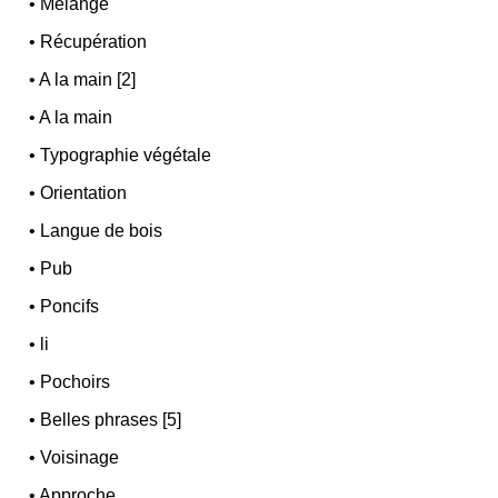
•
Mélange
•
Récupération
•
A la main [2]
•
A la main
•
Typographie végétale
•
Orientation
•
Langue de bois
•
Pub
•
Poncifs
•
li
•
Pochoirs
•
Belles phrases [5]
•
Voisinage
•
Approche