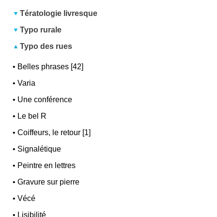
Tératologie livresque
Typo rurale
Typo des rues
•
Belles phrases [42]
•
Varia
•
Une conférence
•
Le bel R
•
Coiffeurs, le retour [1]
•
Signalétique
•
Peintre en lettres
•
Gravure sur pierre
•
Vécé
•
Lisibilité