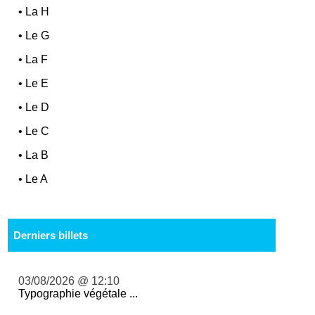
•
La H
•
Le G
•
La F
•
Le E
•
Le D
•
Le C
•
La B
•
Le A
Derniers billets
03/08/2026 @ 12:10
Typographie végétale ...