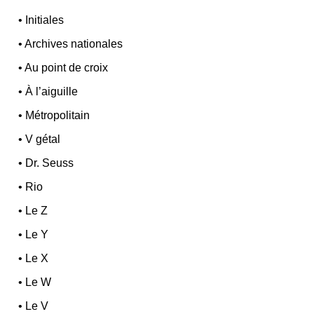
•
Initiales
•
Archives nationales
•
Au point de croix
•
À l’aiguille
•
Métropolitain
•
V gétal
•
Dr. Seuss
•
Rio
•
Le Z
•
Le Y
•
Le X
•
Le W
•
Le V