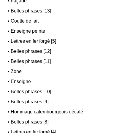
•
Façade
•
Belles phrases [13]
•
Goutte de lait
•
Enseigne peinte
•
Lettres en fer forgé [5]
•
Belles phrases [12]
•
Belles phrases [11]
•
Zone
•
Enseigne
•
Belles phrases [10]
•
Belles phrases [9]
•
Hommage calembourgeois décalé
•
Belles phrases [8]
•
Lettres en fer forgé [4]