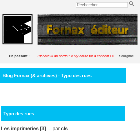
En passant :
Richard III au bordel : « My horse for a condom ! »
Soulignac
Blog Fornax (& archives) - Typo des rues
Typo des rues
Les imprimeries [3]
- par
cls