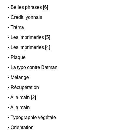
•
Belles phrases [6]
•
Crédit lyonnais
•
Tréma
•
Les imprimeries [5]
•
Les imprimeries [4]
•
Plaque
•
La typo contre Batman
•
Mélange
•
Récupération
•
A la main [2]
•
A la main
•
Typographie végétale
•
Orientation