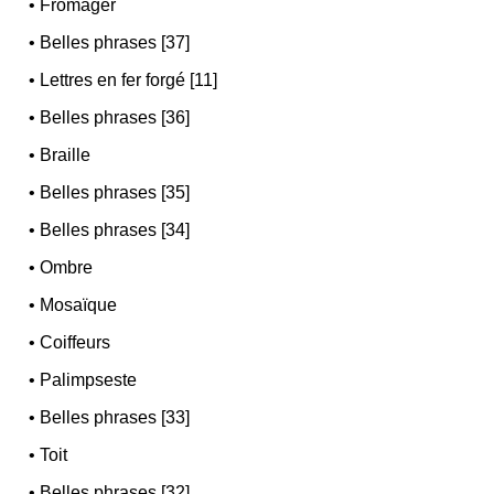
•
Fromager
•
Belles phrases [37]
•
Lettres en fer forgé [11]
•
Belles phrases [36]
•
Braille
•
Belles phrases [35]
•
Belles phrases [34]
•
Ombre
•
Mosaïque
•
Coiffeurs
•
Palimpseste
•
Belles phrases [33]
•
Toit
•
Belles phrases [32]