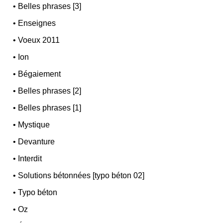
•
Belles phrases [3]
•
Enseignes
•
Voeux 2011
•
Ion
•
Bégaiement
•
Belles phrases [2]
•
Belles phrases [1]
•
Mystique
•
Devanture
•
Interdit
•
Solutions bétonnées [typo béton 02]
•
Typo béton
•
Oz