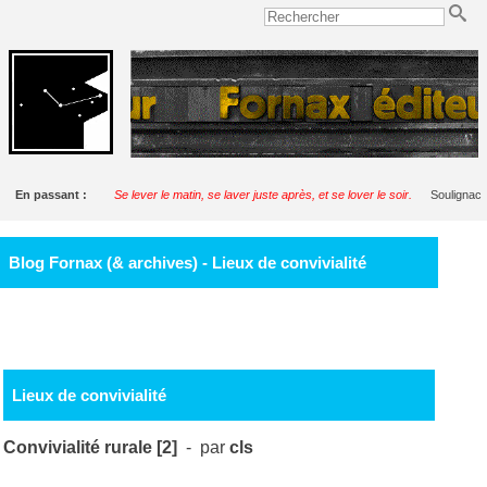
En passant :
Se lever le matin, se laver juste après, et se lover le soir.
Soulignac
Blog Fornax (& archives) - Lieux de convivialité
Lieux de convivialité
Convivialité rurale [2]
- par
cls