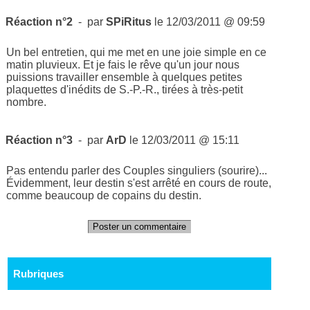
Réaction n°2
- par
SPiRitus
le 12/03/2011 @ 09:59
Un bel entretien, qui me met en une joie simple en ce
matin pluvieux. Et je fais le rêve qu'un jour nous
puissions travailler ensemble à quelques petites
plaquettes d'inédits de S.-P.-R., tirées à très-petit
nombre.
Réaction n°3
- par
ArD
le 12/03/2011 @ 15:11
Pas entendu parler des Couples singuliers (sourire)...
Évidemment, leur destin s'est arrêté en cours de route,
comme beaucoup de copains du destin.
Poster un commentaire
Rubriques