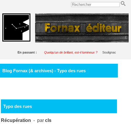
En passant :
Quelqu'un de brillant, est-il lumineux ?
Soulignac
Blog Fornax (& archives) - Typo des rues
Typo des rues
Récupération
- par
cls