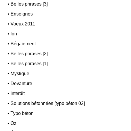
•
Belles phrases [3]
•
Enseignes
•
Voeux 2011
•
Ion
•
Bégaiement
•
Belles phrases [2]
•
Belles phrases [1]
•
Mystique
•
Devanture
•
Interdit
•
Solutions bétonnées [typo béton 02]
•
Typo béton
•
Oz