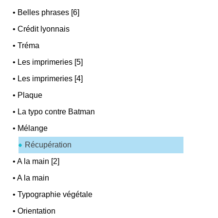
•
Belles phrases [6]
•
Crédit lyonnais
•
Tréma
•
Les imprimeries [5]
•
Les imprimeries [4]
•
Plaque
•
La typo contre Batman
•
Mélange
Récupération
•
A la main [2]
•
A la main
•
Typographie végétale
•
Orientation