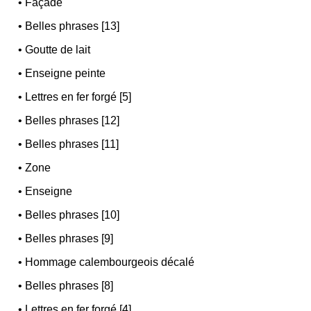
•
Façade
•
Belles phrases [13]
•
Goutte de lait
•
Enseigne peinte
•
Lettres en fer forgé [5]
•
Belles phrases [12]
•
Belles phrases [11]
•
Zone
•
Enseigne
•
Belles phrases [10]
•
Belles phrases [9]
•
Hommage calembourgeois décalé
•
Belles phrases [8]
•
Lettres en fer forgé [4]