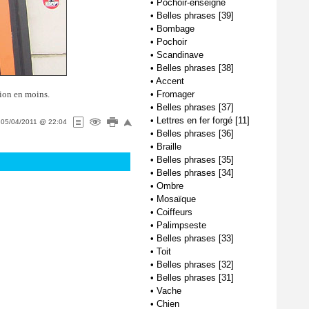
•
Pochoir-enseigne
•
Belles phrases [39]
•
Bombage
•
Pochoir
•
Scandinave
•
Belles phrases [38]
•
Accent
ation en moins.
•
Fromager
•
Belles phrases [37]
•
Lettres en fer forgé [11]
e
05/04/2011 @ 22:04
•
Belles phrases [36]
•
Braille
•
Belles phrases [35]
•
Belles phrases [34]
•
Ombre
•
Mosaïque
•
Coiffeurs
•
Palimpseste
•
Belles phrases [33]
•
Toit
•
Belles phrases [32]
•
Belles phrases [31]
•
Vache
•
Chien