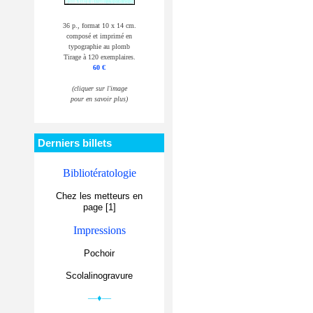
36 p., format 10 x 14 cm.
composé et imprimé en
typographie au plomb
Tirage à 120 exemplaires.
60 €
(cliquer sur l'image
pour en savoir plus)
Derniers billets
Bibliotératologie
Chez les metteurs en
page [1]
Impressions
Pochoir
Scolalinogravure
—♦—