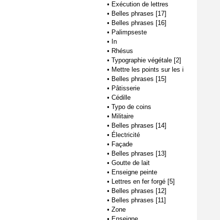
•
Exécution de lettres
•
Belles phrases [17]
•
Belles phrases [16]
•
Palimpseste
•
In
•
Rhésus
•
Typographie végétale [2]
•
Mettre les points sur les i
•
Belles phrases [15]
•
Pâtisserie
•
Cédille
•
Typo de coins
•
Militaire
•
Belles phrases [14]
•
Électricité
•
Façade
•
Belles phrases [13]
•
Goutte de lait
•
Enseigne peinte
•
Lettres en fer forgé [5]
•
Belles phrases [12]
•
Belles phrases [11]
•
Zone
•
Enseigne