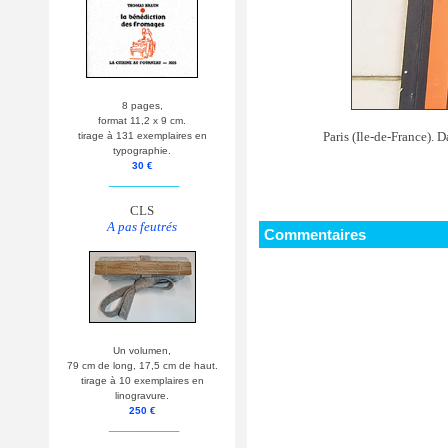
8 pages,
format 11,2 x 9 cm.
Paris (Ile-de-France). D
tirage à 131 exemplaires en
typographie.
30 €
__________
CLS
A pas feutrés
Commentaires
Un volumen,
79 cm de long, 17,5 cm de haut.
tirage à 10 exemplaires en
linogravure.
250 €
__________