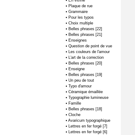
•
En vitrine
•
Plaque de rue
•
Grammaire
•
Pour les typos
•
Choix multiple
•
Belles phrases [22]
•
Belles phrases [21]
•
Enseignes
•
Question de point de vue
•
Les couleurs de l'amour
•
L'art de la correction
•
Belles phrases [20]
•
Enseigne
•
Belles phrases [19]
•
Un peu de tout
•
Typo d'amour
•
Céramique émaillée
•
Typographie lumineuse
•
Famille
•
Belles phrases [18]
•
Cloche
•
Avaricum typographique
•
Lettres en fer forgé [7]
•
Lettres en fer forgé [6]