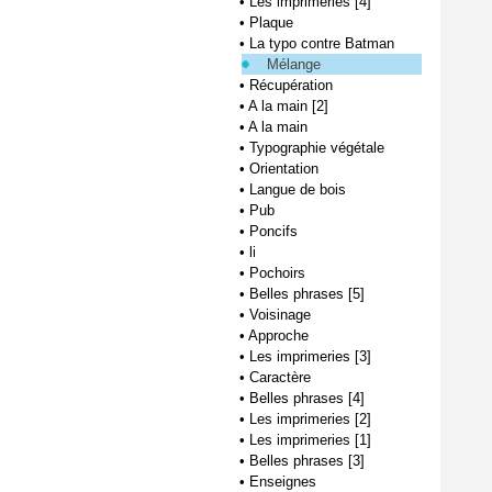
•
Les imprimeries [4]
•
Plaque
•
La typo contre Batman
Mélange
•
Récupération
•
A la main [2]
•
A la main
•
Typographie végétale
•
Orientation
•
Langue de bois
•
Pub
•
Poncifs
•
li
•
Pochoirs
•
Belles phrases [5]
•
Voisinage
•
Approche
•
Les imprimeries [3]
•
Caractère
•
Belles phrases [4]
•
Les imprimeries [2]
•
Les imprimeries [1]
•
Belles phrases [3]
•
Enseignes