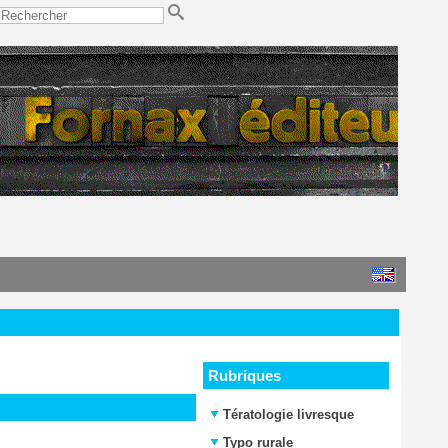
Rubriques
Tératologie livresque
Typo rurale