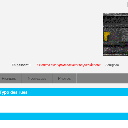
En passant :
L'Homme n'est qu'un accident un peu fâcheux.
Soulignac
Fichiers
Nouvelles
Photos
 Typo des rues