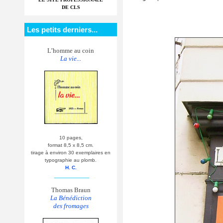
DE CLS
Les petits derniers...
L’homme au coin
La vie...
10 pages,
format 8,5 x 8,5 cm.
tirage à environ 30 exemplaires en
typographie au plomb.
H. C.
__________
Thomas Braun
La Bénédiction
des fromages