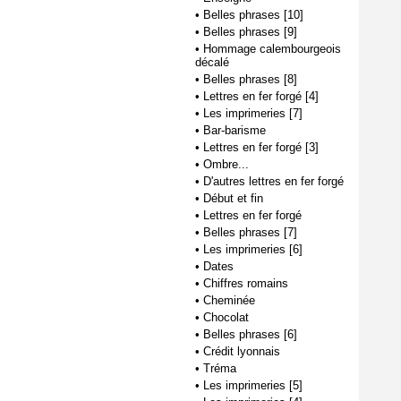
•
Belles phrases [10]
•
Belles phrases [9]
•
Hommage calembourgeois
décalé
•
Belles phrases [8]
•
Lettres en fer forgé [4]
•
Les imprimeries [7]
•
Bar-barisme
•
Lettres en fer forgé [3]
•
Ombre...
•
D'autres lettres en fer forgé
•
Début et fin
•
Lettres en fer forgé
•
Belles phrases [7]
•
Les imprimeries [6]
•
Dates
•
Chiffres romains
•
Cheminée
•
Chocolat
•
Belles phrases [6]
•
Crédit lyonnais
•
Tréma
•
Les imprimeries [5]