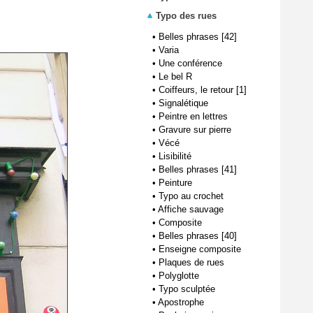
Typo des rues
•
Belles phrases [42]
•
Varia
•
Une conférence
•
Le bel R
•
Coiffeurs, le retour [1]
•
Signalétique
•
Peintre en lettres
•
Gravure sur pierre
•
Vécé
•
Lisibilité
•
Belles phrases [41]
•
Peinture
•
Typo au crochet
•
Affiche sauvage
•
Composite
•
Belles phrases [40]
•
Enseigne composite
•
Plaques de rues
•
Polyglotte
•
Typo sculptée
•
Apostrophe