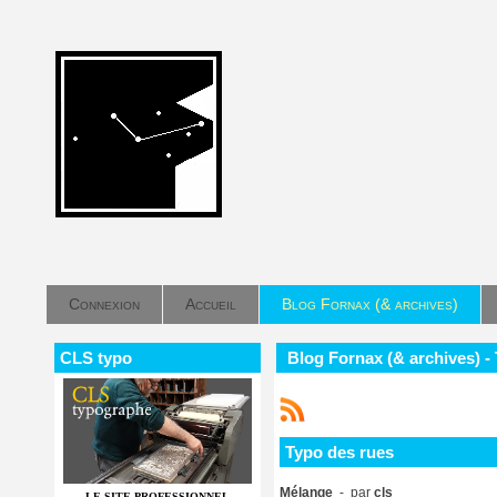
Connexion
Accueil
Blog Fornax (& archives)
CLS typo
Blog Fornax (& archives) -
Typo des rues
Mélange
- par
cls
LE SITE PROFESSIONNEL