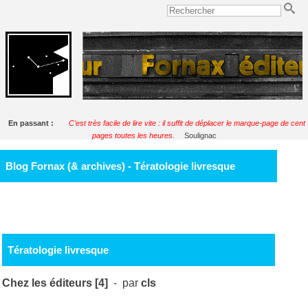
En passant :
C’est très facile de lire vite : il suffit de déplacer le marque-page de cent
pages toutes les heures.
Soulignac
Blog Fornax (& archives) - Tératologie livresque
Tératologie livresque
Chez les éditeurs [4]
- par
cls