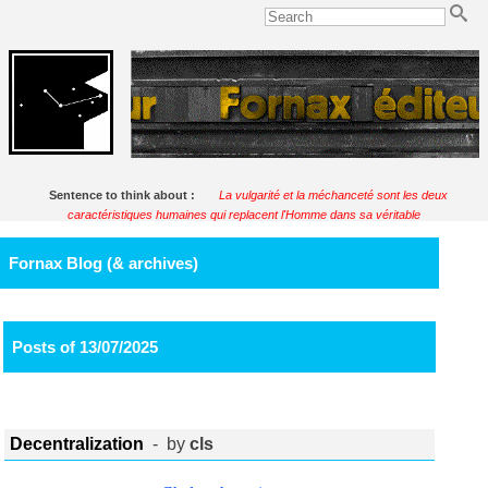
Sentence to think about :
La vulgarité et la méchanceté sont les deux
caractéristiques humaines qui replacent l'Homme dans sa véritable
perspective.
Soulignac
Fornax Blog (& archives)
Posts of 13/07/2025
Decentralization
- by
cls