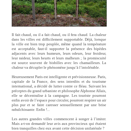
Il fait chaud, ou il a fait chaud, ou il fera chaud. La chaleur
dans les villes est difficilement supportable. Déjà, lorsque
la ville est bien trop peuplée, même quand la température
est acceptable, faut-il supporter la présence des bipèdes
adjacents avec leurs humeurs, leurs odeurs, leur froideur,
leur raideur, leurs heurts et leurs malheurs ; la promiscuité
est source souvent de bisbilles avec les chamailleurs. La
chaleur va décupler le phénomène jusqu’à l’intolérable.
Heureusement Paris est intelligente et prévisionneuse. Paris,
capitale de la France, des sens interdits et du tourisme
international, a décidé de lutter contre ce fléau. Suivant les
préceptes du grand urbaniste et philosophe Alphonse Allais,
elle se décentralise à la campagne. Les touriste pourront
enfin avoir de l’espace pour circuler, pourront respirer un air
plus pur et se faire caresser sensuellement par une brise
rafraîchissante. Enfin !...
Les autres grandes villes commencent à songer à l’imiter.
Mais a-t-on demandé leur avis aux provincieux qui étaient
bien tranquilles chez eux avant cette décision unilatérale ?