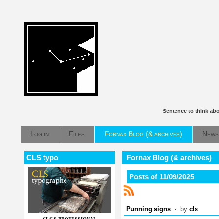
Sentence to think ab
Log in
Files
Fornax Blog (& archives)
News
CLS typo
Fornax Blog (& archives)
Posts of 11/09/2025
Punning signs
- by
cls
CLS'S PROFESSIONAL