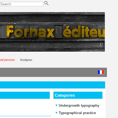
deaf persons.
Soulignac
Categories
Undergrowth typography
Typographical practice