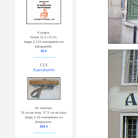
8 pages,
format 11,2 x 9 cm.
tirage à 131 exemplaires en
typographie.
30 €
__________
CLS
A pas feutrés
Un volumen,
79 cm de long, 17,5 cm de haut.
tirage à 10 exemplaires en
linogravure.
250 €
__________