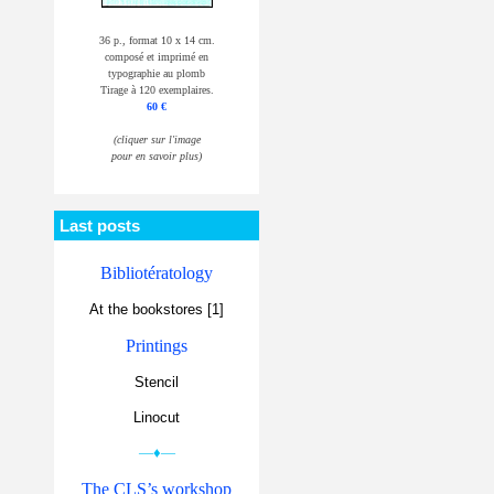
36 p., format 10 x 14 cm.
composé et imprimé en
typographie au plomb
Tirage à 120 exemplaires.
60 €
(cliquer sur l'image
pour en savoir plus)
Last posts
Bibliotératology
At the bookstores [1]
Printings
Stencil
Linocut
—♦—
The CLS’s workshop