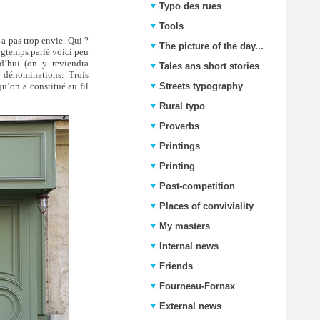
Typo des rues
Tools
 a pas trop envie. Qui ?
The picture of the day...
ngtemps parlé voici peu
rd’hui (on y reviendra
Tales ans short stories
s dénominations. Trois
u’on a constitué au fil
Streets typography
Rural typo
Proverbs
Printings
Printing
Post-competition
Places of conviviality
My masters
Internal news
Friends
Fourneau-Fornax
External news