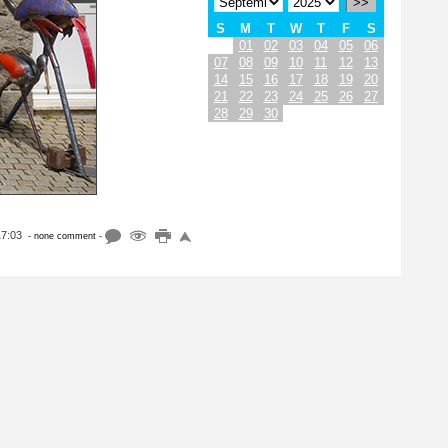
>>
S
M
T
W
T
F
S
01
02
03
04
05
06
07
08
09
10
11
12
13
14
15
16
17
18
19
20
21
22
23
24
25
26
27
28
29
30
17:03
- none comment -