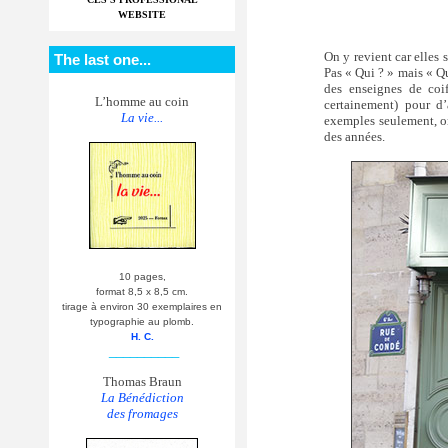
WEBSITE
On y revient car elles 
The last one...
Pas « Qui ? » mais « Q
des enseignes de coif
L’homme au coin
certainement) pour d’
La vie...
exemples seulement, on
des années.
10 pages,
format 8,5 x 8,5 cm.
tirage à environ 30 exemplaires en
typographie au plomb.
H. C.
__________
Thomas Braun
La Bénédiction
des fromages