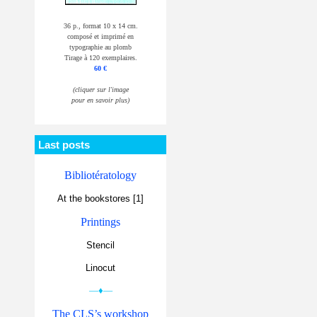
36 p., format 10 x 14 cm.
composé et imprimé en
typographie au plomb
Tirage à 120 exemplaires.
60 €
(cliquer sur l'image
pour en savoir plus)
Last posts
Bibliotératology
At the bookstores [1]
Printings
Stencil
Linocut
—♦—
The CLS’s workshop