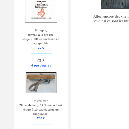
Allez, encore deux lett
savoir si ce sont les i
8 pages,
format 11,2 x 9 cm.
tirage à 131 exemplaires en
typographie.
30 €
__________
CLS
A pas feutrés
Un volumen,
79 cm de long, 17,5 cm de haut.
tirage à 10 exemplaires en
linogravure.
250 €
__________