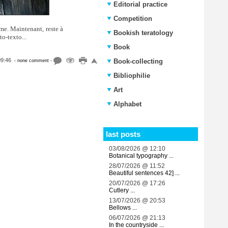
Editorial practice
Competition
rme. Maintenant, reste à
Bookish teratology
o-texto...
Book
09:46
Book-collecting
- none comment -
Bibliophilie
Art
Alphabet
last posts
03/08/2026 @ 12:10
Botanical typography ...
28/07/2026 @ 11:52
Beautiful sentences 42] ...
20/07/2026 @ 17:26
Cutlery ...
13/07/2026 @ 20:53
Bellows ...
06/07/2026 @ 21:13
In the countryside ...