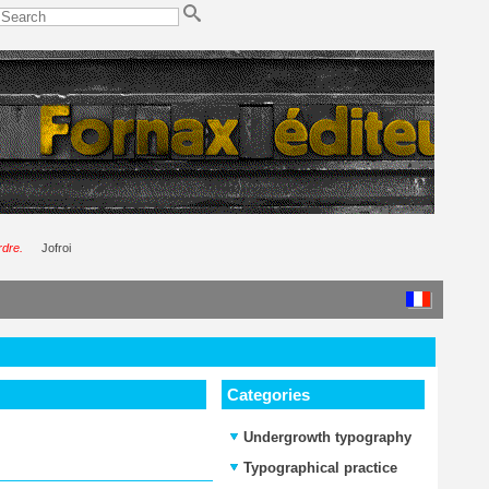
rdre.
Jofroi
Categories
Undergrowth typography
Typographical practice