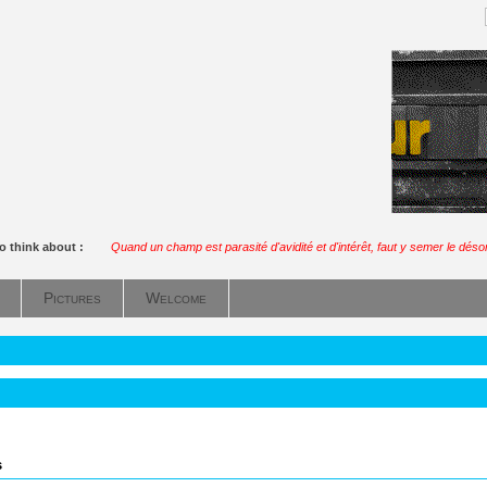
o think about :
Quand un champ est parasité d'avidité et d'intérêt, faut y semer le déso
Pictures
Welcome
s