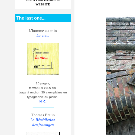
WEBSITE
The last one...
L’homme au coin
La vie...
10 pages,
format 8,5 x 8,5 cm.
tirage à environ 30 exemplaires en
typographie au plomb.
H. C.
__________
Thomas Braun
La Bénédiction
des fromages