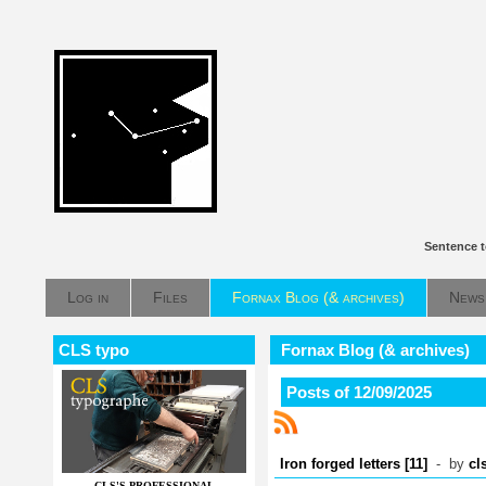
Sentence t
Log in
Files
Fornax Blog (& archives)
News
CLS typo
Fornax Blog (& archives)
Posts of 12/09/2025
Iron forged letters [11]
- by
cl
CLS'S PROFESSIONAL