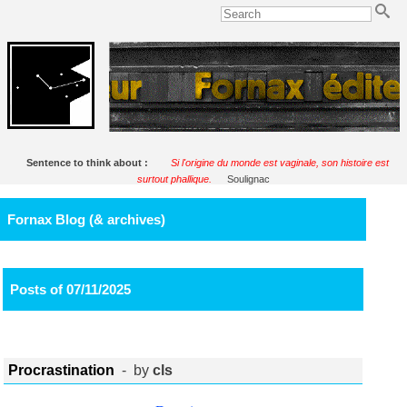
Sentence to think about :
Si l'origine du monde est vaginale, son histoire est
surtout phallique.
Soulignac
Fornax Blog (& archives)
Posts of 07/11/2025
Procrastination
- by
cls