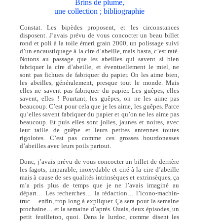
Brins de plume,
une collection ; bibliographie
Constat. Les bipèdes proposent, et les circonstances
disposent. J’avais prévu de vous concocter un beau billet
rond et poli à la toile émeri grain 2000, un polissage suivi
d’un encaustiquage à la cire d’abeille, mais basta, c’est raté.
Notons au passage que les abeilles qui savent si bien
fabriquer la cire d’abeille, et éventuellement le miel, ne
sont pas fichues de fabriquer du papier. On les aime bien,
les abeilles, généralement, presque tout le monde. Mais
elles ne savent pas fabriquer du papier. Les guêpes, elles
savent, elles ! Pourtant, les guêpes, on ne les aime pas
beaucoup. C’est pour cela que je les aime, les guêpes. Parce
qu’elles savent fabriquer du papier et qu’on ne les aime pas
beaucoup. Et puis elles sont jolies, jaunes et noires, avec
leur taille de guêpe et leurs petites antennes toutes
rigolotes. C’est pas comme ces grosses bourdonasses
d’abeilles avec leurs poils partout.
Donc, j’avais prévu de vous concocter un billet de derrière
les fagots, imparable, inoxydable et ciré à la cire d’abeille
mais à cause de ses qualités intrinsèques et extrinsèques, ça
m’a pris plus de temps que je ne l’avais imaginé au
départ… Les recherches… la rédaction… l’icono-machin-
truc… enfin, trop long à expliquer. Ça sera pour la semaine
prochaine… et la semaine d’après. Ouais, deux épisodes, un
petit feuilleton, quoi. Dans le lurdoc, comme disent les