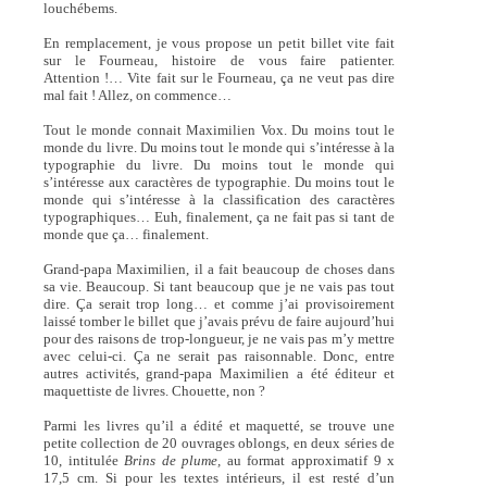
louchébems.
En remplacement, je vous propose un petit billet vite fait
sur le Fourneau, histoire de vous faire patienter.
Attention !… Vite fait sur le Fourneau, ça ne veut pas dire
mal fait ! Allez, on commence…
Tout le monde connait Maximilien Vox. Du moins tout le
monde du livre. Du moins tout le monde qui s’intéresse à la
typographie du livre. Du moins tout le monde qui
s’intéresse aux caractères de typographie. Du moins tout le
monde qui s’intéresse à la classification des caractères
typographiques… Euh, finalement, ça ne fait pas si tant de
monde que ça… finalement.
Grand-papa Maximilien, il a fait beaucoup de choses dans
sa vie. Beaucoup. Si tant beaucoup que je ne vais pas tout
dire. Ça serait trop long… et comme j’ai provisoirement
laissé tomber le billet que j’avais prévu de faire aujourd’hui
pour des raisons de trop-longueur, je ne vais pas m’y mettre
avec celui-ci. Ça ne serait pas raisonnable. Donc, entre
autres activités, grand-papa Maximilien a été éditeur et
maquettiste de livres. Chouette, non ?
Parmi les livres qu’il a édité et maquetté, se trouve une
petite collection de 20 ouvrages oblongs, en deux séries de
10, intitulée
Brins de plume,
au format approximatif 9 x
17,5 cm. Si pour les textes intérieurs, il est resté d’un