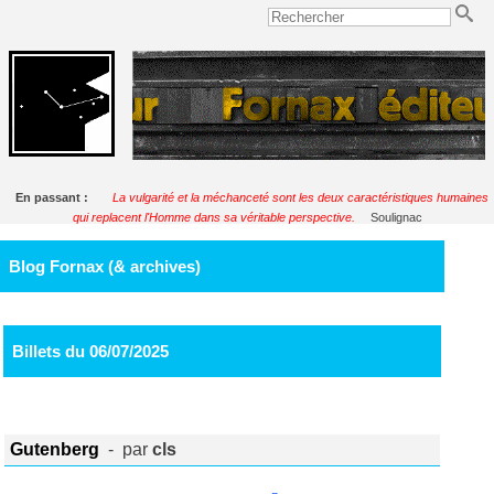
En passant :
La vulgarité et la méchanceté sont les deux caractéristiques humaines
qui replacent l'Homme dans sa véritable perspective.
Soulignac
Blog Fornax (& archives)
Billets du 06/07/2025
Gutenberg
- par
cls