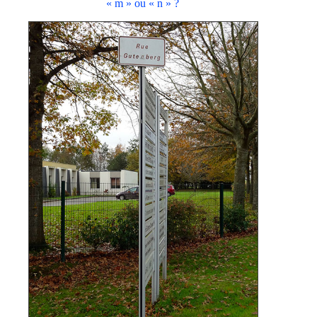
« m » ou « n » ?