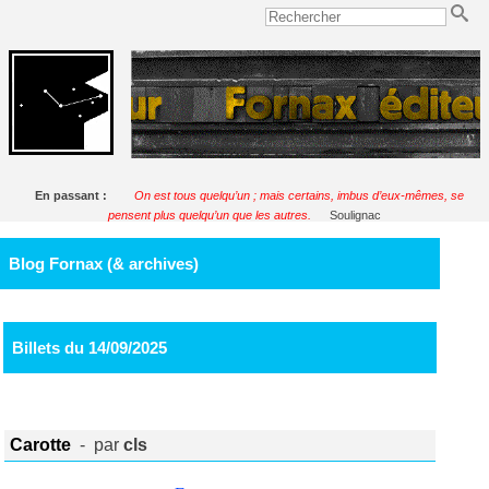
En passant :
On est tous quelqu’un ; mais certains, imbus d’eux-mêmes, se
pensent plus quelqu’un que les autres.
Soulignac
Blog Fornax (& archives)
Billets du 14/09/2025
Carotte
- par
cls