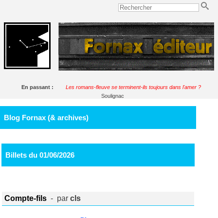
En passant :
Les romans-fleuve se terminent-ils toujours dans l'amer ?
Soulignac
Blog Fornax (& archives)
Billets du 01/06/2026
Compte-fils
- par
cls