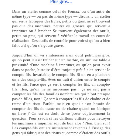
Plus gros…
Dans un atelier comme celui de Fornax, ou d’un autre du
même type — ou pas du même type — disons… un atelier
qui sert à fabriquer des livres, petits ou gros, ne se trouvent
pas que des machines, petites ou grosses, qui servent à
imprimer ou à brocher. Se trouvent également des outils,
petits ou gros, qui servent à vérifier le travail en cours de
réalisation. Des outils de contrôle pour voir si qu’on a bien
fait ou si qu’on s’a gouré grave.
Aujourd’hui on va s’intéresser à un outil petit, pas gros,
qu’on peut laisser traîner sur un marbre, ou sur une table à
proximité d’une machine à imprimer, ou qu’on peut avoir
dans sa poche, histoire d’être toujours prêt à s’en servir : le
compte-fils. Invariable, le compte-fils. Si on en a plusieurs
on a des compte-fils. Avec un trait d’union entre le compte
et les fils. Parce que ça sert à compter les fils, un compte-
fils. Heu, qu’on ne se méprenne pas : ça ne sert pas à
compter les fils des familles nombreuses qui n’ont presque
pas de filles, non ! Ça sert à compter les fils de chaîne et de
trame d’un tissu. Parfait, mais en quoi a-t-on besoin de
compter des fils de trame ou de chaîne quand on fabrique
un livre ? On est en droit de se poser copieusement la
question. Pour savoir si les chiffons utilisés pour nettoyer
les machines à imprimer sont de bon aloi ? Non, bien sûr !
Les compte-fils ont été initialement inventés à l’usage des
gens qui fabriquent des tissus et, comme c’étaient des outils