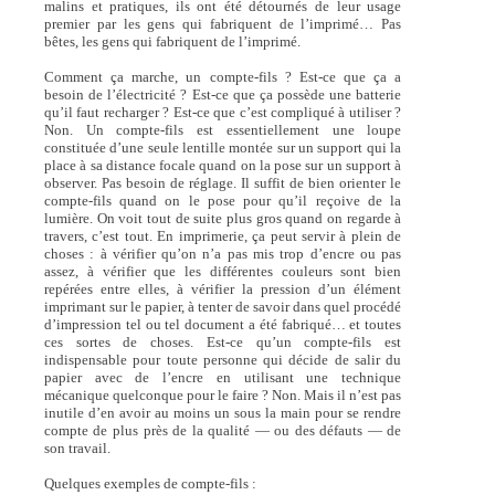
malins et pratiques, ils ont été détournés de leur usage
premier par les gens qui fabriquent de l’imprimé… Pas
bêtes, les gens qui fabriquent de l’imprimé.
Comment ça marche, un compte-fils ? Est-ce que ça a
besoin de l’électricité ? Est-ce que ça possède une batterie
qu’il faut recharger ? Est-ce que c’est compliqué à utiliser ?
Non. Un compte-fils est essentiellement une loupe
constituée d’une seule lentille montée sur un support qui la
place à sa distance focale quand on la pose sur un support à
observer. Pas besoin de réglage. Il suffit de bien orienter le
compte-fils quand on le pose pour qu’il reçoive de la
lumière. On voit tout de suite plus gros quand on regarde à
travers, c’est tout. En imprimerie, ça peut servir à plein de
choses : à vérifier qu’on n’a pas mis trop d’encre ou pas
assez, à vérifier que les différentes couleurs sont bien
repérées entre elles, à vérifier la pression d’un élément
imprimant sur le papier, à tenter de savoir dans quel procédé
d’impression tel ou tel document a été fabriqué… et toutes
ces sortes de choses. Est-ce qu’un compte-fils est
indispensable pour toute personne qui décide de salir du
papier avec de l’encre en utilisant une technique
mécanique quelconque pour le faire ? Non. Mais il n’est pas
inutile d’en avoir au moins un sous la main pour se rendre
compte de plus près de la qualité — ou des défauts — de
son travail.
Quelques exemples de compte-fils :