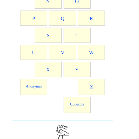
N
O
P
Q
R
S
T
U
V
W
X
Y
Anonymes
Z
Collectifs