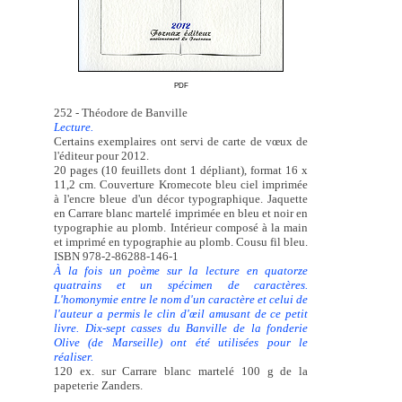
PDF
252 - Théodore de Banville
Lecture.
Certains exemplaires ont servi de carte de vœux de
l'éditeur pour 2012.
20 pages (10 feuillets dont 1 dépliant), format 16 x
11,2 cm. Couverture Kromecote bleu ciel imprimée
à l'encre bleue d'un décor typographique. Jaquette
en Carrare blanc martelé imprimée en bleu et noir en
typographie au plomb. Intérieur composé à la main
et imprimé en typographie au plomb. Cousu fil bleu.
ISBN 978-2-86288-146-1
À la fois un poème sur la lecture en quatorze
quatrains et un spécimen de caractères.
L'homonymie entre le nom d'un caractère et celui de
l'auteur a permis le clin d'œil amusant de ce petit
livre. Dix-sept casses du Banville de la fonderie
Olive (de Marseille) ont été utilisées pour le
réaliser.
120 ex. sur Carrare blanc martelé 100 g de la
papeterie Zanders.