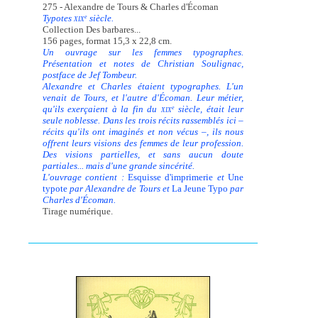
275 - Alexandre de Tours & Charles d'Écoman
Typotes
siècle.
e
XIX
Collection Des barbares...
156 pages, format 15,3 x 22,8 cm.
Un ouvrage sur les femmes typographes.
Présentation et notes de Christian Soulignac,
postface de Jef Tombeur.
Alexandre et Charles étaient typographes. L'un
venait de Tours, et l'autre d'Écoman. Leur métier,
qu'ils exerçaient à la fin du
siècle, était leur
e
XIX
seule noblesse. Dans les trois récits rassemblés ici –
récits qu'ils ont imaginés et non vécus –, ils nous
offrent leurs visions des femmes de leur profession.
Des visions partielles, et sans aucun doute
partiales... mais d'une grande sincérité.
L'ouvrage contient :
Esquisse d'imprimerie
et
Une
typote
par Alexandre de Tours et
La Jeune Typo
par
Charles d'Écoman.
Tirage numérique.