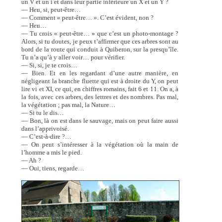
un V et un i et dans leur partie inférieure un X et un Y ?
— Heu, si, peut-être…
— Comment « peut-être… ». C’est évident, non ?
— Heu…
— Tu crois « peut-être… » que c’est un photo-montage ?
Alors, si tu doutes, je peux t’affirmer que ces arbres sont au
bord de la route qui conduit à Quiberon, sur la presqu’île.
Tu n’a qu’à y aller voir… pour vérifier.
— Si, si, je te crois…
— Bien. Et en les regardant d’une autre manière, en
négligeant la branche fluette qui est à droite du Y, on peut
lire vi et XI, ce qui, en chiffres romains, fait 6 et 11. On a, à
la fois, avec ces arbres, des lettres et des nombres. Pas mal,
la végétation ; pas mal, la Nature…
— Si tu le dis…
— Bon, là on est dans le sauvage, mais on peut faire aussi
dans l’apprivoisé.
— C’est-à-dire ?…
— On peut s’intéresser à la végétation où la main de
l’homme a mis le pied.
— Ah ?
— Oui, tiens, regarde…