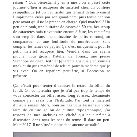
raison ? Oui, bien-sûr, il y en a une : on a passé cette
journée d’hier à récupérer du matériel chez un confrère
sympathique (et un peu triste) qui fermait définitivement
l’imprimerie créée par son grand-père, puis tenue par son
père avant qu’il ne la prenne en charge. Quel matériel ? Un
peu de plomb, une huitaine de casses de 50 cm, beaucoup
de caractères bois (inventaire encore à faire, les caractères
sont empilés dans une quinzaine de petits cartons), un
comparateur et une foultitude de numéroteurs. Sans
compter les rames de papier. Ça, c’est uniquement pour le
petit matériel récupéré hier. Viendra dans un avenir
proche, pour grossir l’atelier de Fornax, une presse
Stanhope de chez Berthier (quarante ans que j’en voulais
une), et du gros matériel de reliure pour la madame que je
vis avec. On en reparlera peut-être, si l’occasion se
présente.
Ça, c’était pour tenter d’excuser le retard du billet du
lundi. On comprendra que je n’ai pas trop le temps de
vous concocter un billet assez long et assez documenté
comme j’en avais pris l’habitude. J’ai tout le matériel
d’hier à ranger. Alors, pour ne pas vous laisser sur votre
faim de culture gé ou de culture typographique, j’ai
ressorti de mes archives un cliché qui peut prêter à
discussion dans tous les sens du terme. Il date un peu.
Mars 2017. Il ne s’insère donc dans aucune actualité...