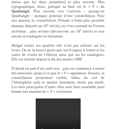
moins que les deux premières) et plus ouverte. Plus
typographique, donc, puisque sa base est le « F » du
Quadrangle
. Plus ouverte vers l’univers – quoiqu’en
Quadrangle – puisque porteuse d’une constellation. Pour
nos auteurs, la constellation
Pléiade
n’étant plus possible
e
(marque déposée au 16
siècle), on s’est contenté de
Fornax
e
alchimiæ
... plus récente (découverte au 18
siècle) et non
encore revendiquée en littérature.
Malgré toutes ses qualités elle n’est pas utilisée sur les
livres. On ne la trouve guère que sur le papier à lettres et les
cartes de visites de l’éditeur, ainsi que sur les catalogues.
Elle est utilisée depuis la fin des années 1990
D’abord on part d’un carré noir... puis on commence à retirer
des morceaux jusqu’à ce que le « F » apparaisse. Ensuite, la
constellation (seulement visible, hélas, du ciel de
l’hémisphère sud) se montre lentement, étoile par étoile.
Les trois principales d’entre elles sont liées ensemble pour
former une manière de « V » victorieux.