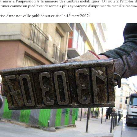
rt aussi à l'impression à la manière des timbres métalliques. On notera l'emploi 
mprimer comme un pied n'est désormais plus synonyme d'imprimer de manière médioc
rise d'une nouvelle publiée sur ce site le 13 mars 2007.