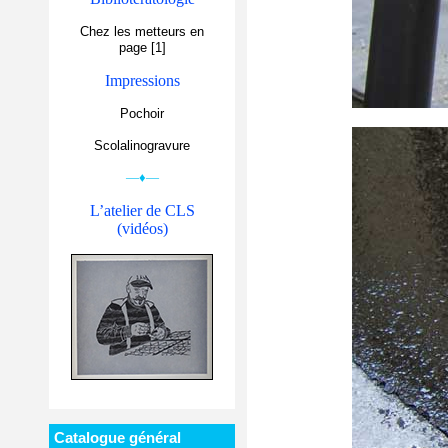
Chez les metteurs en
page [1]
Impressions
Pochoir
Scolalinogravure
—♦—
L’atelier de CLS
(vidéos)
Catalogue général