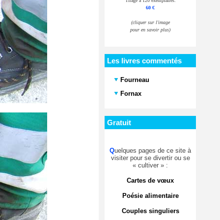
Tirage à 120 exemplaires.
60 €
(cliquer sur l'image
pour en savoir plus)
Les livres commentés
Fourneau
Fornax
Gratuit
Q
uelques pages de ce site à
visiter pour se divertir ou se
« cultiver » :
Cartes de vœux
Poésie alimentaire
Couples singuliers