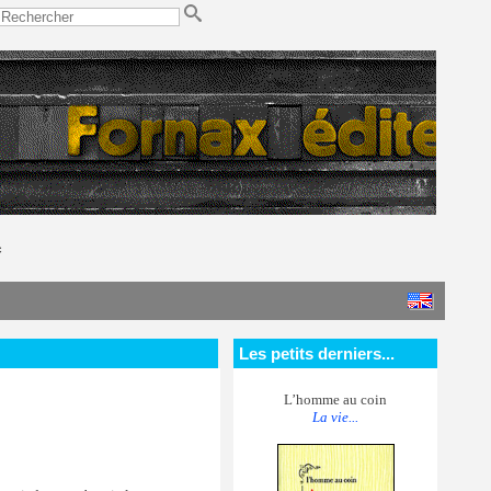
c
Les petits derniers...
L’homme au coin
La vie...