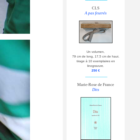
CLS
A pas feutrés
Un volumen,
79 cm de long, 17,5 cm de haut.
tirage à 10 exemplaires en
linogravure.
250 €
__________
Marie-Rose de France
Dits