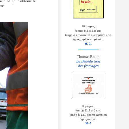
du pied pour obtenir le
re.
10 pages,
format 8,5 x 8,5 cm.
tirage à environ 30 exemplaires en
typographie au plomb.
H. C.
__________
Thomas Braun
La Bénédiction
des fromages
8 pages,
format 11,2 x 9 cm.
tirage à 131 exemplaires en
typographie.
30 €
__________