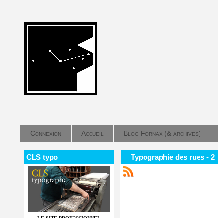
Connexion
Accueil
Blog Fornax (& archives)
CLS typo
Typographie des rues - 2
LE SITE PROFESSIONNEL