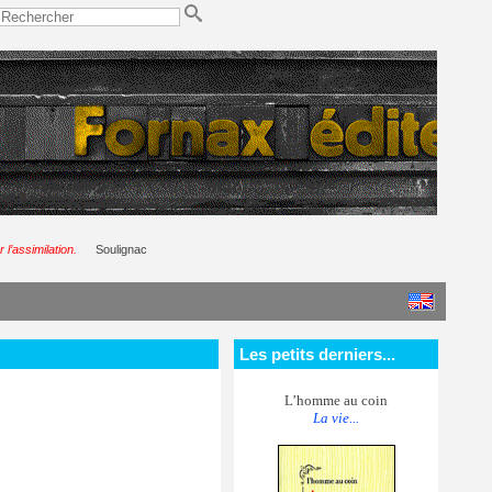
 l’assimilation.
Soulignac
Les petits derniers...
L’homme au coin
La vie...