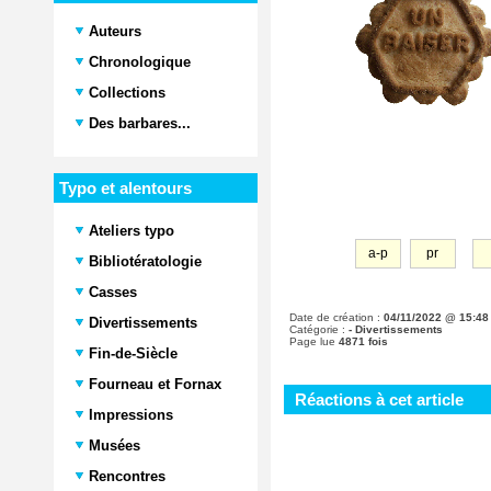
Auteurs
Chronologique
Collections
Des barbares...
Typo et alentours
Ateliers typo
a-p
pr
Bibliotératologie
Casses
Date de création :
04/11/2022 @ 15:48
Divertissements
Catégorie :
- Divertissements
Page lue
4871 fois
Fin-de-Siècle
Fourneau et Fornax
Réactions à cet article
Impressions
Musées
Rencontres