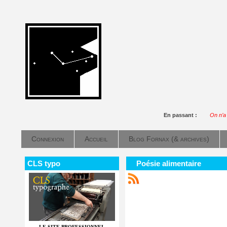
En passant :
On n’a 
Connexion
Accueil
Blog Fornax (& archives)
CLS typo
Poésie alimentaire
LE SITE PROFESSIONNEL