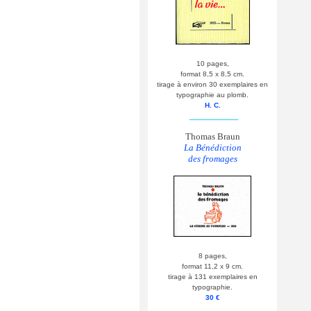
10 pages,
format 8,5 x 8,5 cm.
tirage à environ 30 exemplaires en
typographie au plomb.
H. C.
__________
Thomas Braun
La Bénédiction
des fromages
8 pages,
format 11,2 x 9 cm.
tirage à 131 exemplaires en
typographie.
30 €
__________