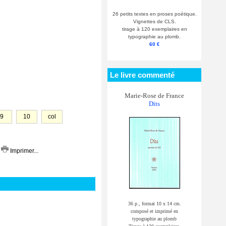
26 petits textes en proses poétique.
Vignettes de CLS.
tirage à 120 exemplaires en
typographie au plomb.
60 €
Le livre commenté
Marie-Rose de France
Dits
9
10
col
Imprimer...
36 p., format 10 x 14 cm.
composé et imprimé en
typographie au plomb