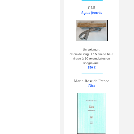
CLS
A pas feutrés
Un volumen,
79 cm de long, 17,5 cm de haut.
tirage à 10 exemplaires en
linogravure.
250 €
__________
Marie-Rose de France
Dits