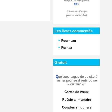
Tirage à 120 exemplaires.
60 €
(cliquer sur l'image
pour en savoir plus)
Les livres commentés
Fourneau
Fornax
Gratuit
Q
uelques pages de ce site à
visiter pour se divertir ou se
« cultiver » :
Cartes de vœux
Poésie alimentaire
Couples singuliers