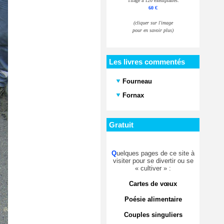
Tirage à 120 exemplaires.
60 €
(cliquer sur l'image
pour en savoir plus)
Les livres commentés
Fourneau
Fornax
Gratuit
Q
uelques pages de ce site à
visiter pour se divertir ou se
« cultiver » :
Cartes de vœux
Poésie alimentaire
Couples singuliers