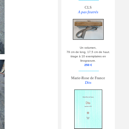
CLS
A pas feutrés
Un volumen,
79 cm de long, 17,5 cm de haut.
tirage à 10 exemplaires en
linogravure.
250 €
__________
Marie-Rose de France
Dits