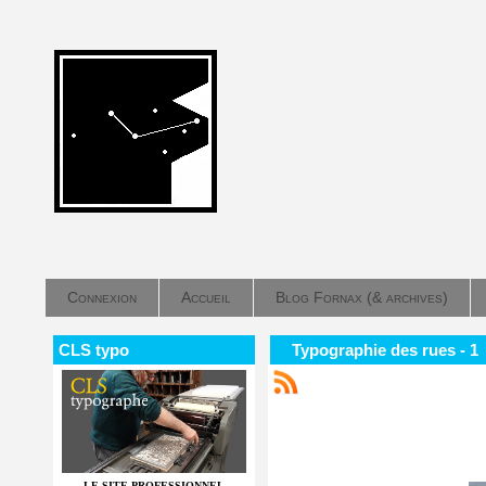
Connexion
Accueil
Blog Fornax (& archives)
CLS typo
Typographie des rues - 1
LE SITE PROFESSIONNEL