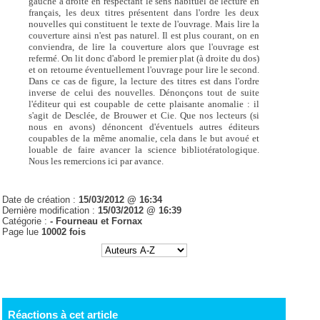
gauche à droite en respectant le sens habituel de lecture en
français, les deux titres présentent dans l'ordre les deux
nouvelles qui constituent le texte de l'ouvrage. Mais lire la
couverture ainsi n'est pas naturel. Il est plus courant, on en
conviendra, de lire la couverture alors que l'ouvrage est
refermé. On lit donc d'abord le premier plat (à droite du dos)
et on retourne éventuellement l'ouvrage pour lire le second.
Dans ce cas de figure, la lecture des titres est dans l'ordre
inverse de celui des nouvelles. Dénonçons tout de suite
l'éditeur qui est coupable de cette plaisante anomalie : il
s'agit de Desclée, de Brouwer et Cie. Que nos lecteurs (si
nous en avons) dénoncent d'éventuels autres éditeurs
coupables de la même anomalie, cela dans le but avoué et
louable de faire avancer la science bibliotératologique.
Nous les remercions ici par avance.
Date de création :
15/03/2012 @ 16:34
Dernière modification :
15/03/2012 @ 16:39
Catégorie :
- Fourneau et Fornax
Page lue
10002 fois
Réactions à cet article