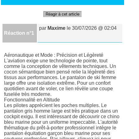
Réagir à cet article
par
Maxime
le 30/07/2026 @ 02:04
Réaction n°1
Aéronautique et Mode : Précision et Légèreté
L'aviation exige une technologie de pointe, tout
comme la conception de vêtements techniques. Un
cocon sémantique bien pensé relie la légèreté des
tissus aux performances. Le pantalon de ski femme
large offre une isolation extrême. Pour un confort
quotidien avant de voler, ce lien révèle une coupe
fuselée très moderne.
Fonctionnalité en Altitude
Les pilotes apprécient les poches multiples. Le
pantalon gris homme large est très pratique dans un
cockpit exigu. Il est intéressant de découvrir ce chino
bleu marine pour un uniforme impeccable. L'autorité
thématique du prêt-à-porter professionnel intègre le
pantalon équitation garçon bleu marine pour ses
coutures renforcées. Par ailleurs, cliquez ici pour