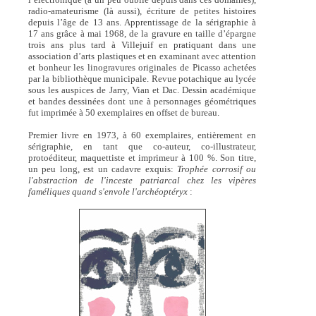
radio-amateurisme (là aussi), écriture de petites histoires
depuis l’âge de 13 ans. Apprentissage de la sérigraphie à
17 ans grâce à mai 1968, de la gravure en taille d’épargne
trois ans plus tard à Villejuif en pratiquant dans une
association d’arts plastiques et en examinant avec attention
et bonheur les linogravures originales de Picasso achetées
par la bibliothèque municipale. Revue potachique au lycée
sous les auspices de Jarry, Vian et Dac. Dessin académique
et bandes dessinées dont une à personnages géométriques
fut imprimée à 50 exemplaires en offset de bureau.
Premier livre en 1973, à 60 exemplaires, entièrement en
sérigraphie, en tant que co-auteur, co-illustrateur,
protoéditeur, maquettiste et imprimeur à 100 %. Son titre,
un peu long, est un cadavre exquis:
Trophée corrosif ou
l'abstraction de l'inceste patriarcal chez les vipères
faméliques quand s'envole l'archéoptéryx
: