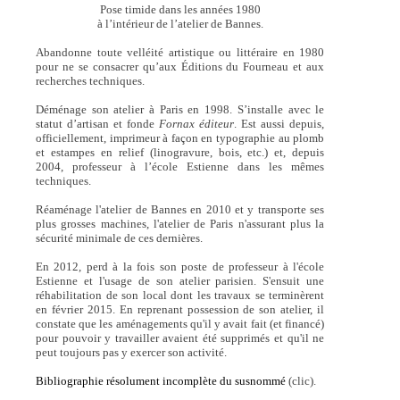
Pose timide dans les années 1980
à l’intérieur de l’atelier de Bannes.
Abandonne toute velléité artistique ou littéraire en 1980
pour ne se consacrer qu’aux Éditions du Fourneau et aux
recherches techniques.
Déménage son atelier à Paris en 1998. S’installe avec le
statut d’artisan et fonde
Fornax éditeur
. Est aussi depuis,
officiellement, imprimeur à façon en typographie au plomb
et estampes en relief (linogravure, bois, etc.) et, depuis
2004, professeur à l’école Estienne dans les mêmes
techniques.
Réaménage l'atelier de Bannes en 2010 et y transporte ses
plus grosses machines, l'atelier de Paris n'assurant plus la
sécurité minimale de ces dernières.
En 2012, perd à la fois son poste de professeur à l'école
Estienne et l'usage de son atelier parisien. S'ensuit une
réhabilitation de son local dont les travaux se terminèrent
en février 2015. En reprenant possession de son atelier, il
constate que les aménagements qu'il y avait fait (et financé)
pour pouvoir y travailler avaient été supprimés et qu'il ne
peut toujours pas y exercer son activité.
Bibliographie résolument incomplète du susnommé
(clic).