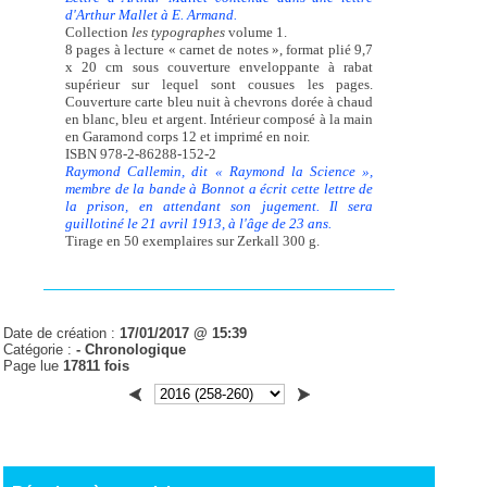
d'Arthur Mallet à E. Armand.
Collection
les typographes
volume 1.
8 pages à lecture « carnet de notes », format plié 9,7
x 20 cm sous couverture enveloppante à rabat
supérieur sur lequel sont cousues les pages.
Couverture carte bleu nuit à chevrons dorée à chaud
en blanc, bleu et argent. Intérieur composé à la main
en Garamond corps 12 et imprimé en noir.
ISBN 978-2-86288-152-2
Raymond Callemin, dit « Raymond la Science »,
membre de la bande à Bonnot a écrit cette lettre de
la prison, en attendant son jugement. Il sera
guillotiné le 21 avril 1913, à l'âge de 23 ans.
Tirage en 50 exemplaires sur Zerkall 300 g.
Date de création :
17/01/2017 @ 15:39
Catégorie :
-
Chronologique
Page lue
17811 fois