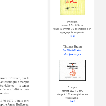
10 pages,
format 8,5 x 8,5 cm.
tirage à environ 30 exemplaires en
typographie au plomb.
H. C.
__________
Thomas Braun
La Bénédiction
des fromages
ouvenir s'exerce, qui le
c antérieur qui a marqué
rès réalistes — le temps
8 pages,
s d'une solidité à toute
format 11,2 x 9 cm.
montées.
tirage à 131 exemplaires en
typographie.
976-1977. J'étais sorti
30 €
raphie James Buffeteau,
__________