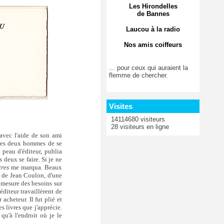
Les Hirondelles
de Bannes
Laucou à la radio
Nos amis coiffeurs
... pour ceux qui auraient la
flemme de chercher.
Visites
14114680 visiteurs
28 visiteurs en ligne
avec l'aide de son ami
s les deux hommes de se
 peau d'éditeur, publia
es deux se faire. Si je ne
tres
me marqua. Beaux
s de Jean Coulon, d'une
à mesure des besoins sur
diteur travaillèrent de
acheteur. Il fut plié et
s livres que j'apprécie.
 qu'à l'endroit où je le
.