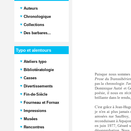
Auteurs
Chronologique
Collections
Des barbares...
Typo et alentours
Ateliers typo
Bibliotératologie
Puisque nous sommes da
Casses
Prose du Transsibérie
pas la chronologie. J'a
Divertissements
Dominique Autié et Gér
poésie, il nous en réci
Fin-de-Siècle
brillante dans le rendu
Fourneau et Fornax
C'est grâce à Jean-Hug
Impressions
je n'en ai plus jamais 
arrosées rue Sauffroy,
Musées
reconduisant à Arpajon.
en juin 1977, Gérard s
Rencontres
désapprobation. Nous r