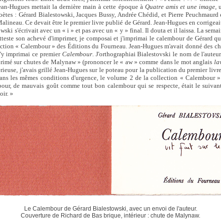
Jean-Hugues mettait la dernière main à cette époque à
Quatre amis et une image,
u
oètes : Gérard Bialestowski, Jacques Bussy, Andrée Chédid, et Pierre Peuchmaurd 
lineau. Ce devait être le premier livre publié de Gérard. Jean-Hugues en corrigeait 
ski s'écrivait avec un « i » et pas avec un « y » final. Il douta et il laissa. La sema
teste son achevé d'imprimer, je composai et j'imprimai le calembour de Gérard qu
ection « Calembour » des Éditions du Fourneau. Jean-Hugues m'avait donné des ch
 J'y imprimai ce premier
Calembour
. J'orthographiai Bialestovski le nom de l'auteu
primé sur chutes de Malynaw » (prononcer le « aw » comme dans le mot anglais
la
érieuse, j'avais grillé Jean-Hugues sur le poteau pour la publication du premier liv
 dans les mêmes conditions d'urgence, le volume 2 de la collection « Calembour »
ur, de mauvais goût comme tout bon calembour qui se respecte, était le suivant
oir. »
Le Calembour de Gérard Bialestowski, avec un envoi de l'auteur.
Couverture de Richard de Bas brique, intérieur : chute de Malynaw.