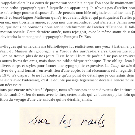
i s'appelait alors les « cours de promotion sociale » et que l'on appelle maintenant
ence ortho-typographiques à laquelle on appartient). Je n'avais pas d'atelier pou
é ce subterfuge pour en disposer d'un. Je pensais mon idée originale et maline mais j
tié et Jean-Hugues Malineau qui s'y trouvaient déjà et qui pratiquaient l'atelier
our eux une troisième année, et pour moi une seconde, et tout s'arrêta là. James nou
me, que nous ne pouvions nous servir indéfiniment de l'atelier d'Estienne. Il falla
omotion sociale. Cette dernière année, nous rejoignit, avec le même statut de « fa
 deviendra la compagne du typographe François Da Ros.
an-Hugues qui entra dans ma bibliothèque fut réalisé sous mes yeux à Estienne, p
 s'agit du
Manuel de typographie à l'usage des gardes-barrières
. Couverture roug
l'on ne trouve plus de nos jours. Il est le seul livre de poésie à ne pas se trouv
des autres livres des amis, mais dans ma bibliothèque technique. Titre oblige. Jean
 divers corps et styles pour former une typographie expressive. Le
Coup de dés
d
 livre de grand format n'en avait rien d'une copie. Je l'ai récemment relu, regardé, 
 1970 n'a disparu. Je ne lui conteste qu'un point de détail que je contestais déjà 
lé alors avec l'intéressé), c'est le double passage légèrement décalé à l'encre noire
paru nécessaire.
ons pas encore très bien à l'époque, nous n'étions pas encore devenus des intimes
ils de l'amitié ». Jeu de mots avec le titre, certes, mais qui va beaucoup plus loin q
ition du voyage d'une vie amicale qui ne dérailla jamais.