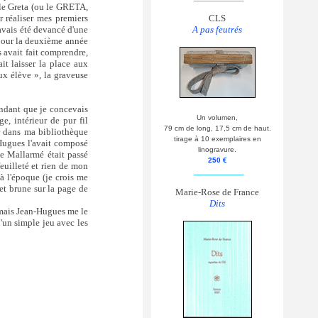
 le Greta (ou le GRETA,
r réaliser mes premiers
CLS
'avais été devancé d'une
A pas feutrés
 pour la deuxième année
s avait fait comprendre,
it laisser la place aux
ux élève », la graveuse
endant que je concevais
Un volumen,
e, intérieur de pur fil
79 cm de long, 17,5 cm de haut.
er dans ma bibliothèque
tirage à 10 exemplaires en
-Hugues l'avait composé
linogravure.
e Mallarmé était passé
250 €
feuilleté et rien de mon
__________
à l'époque (je crois me
 et brune sur la page de
Marie-Rose de France
Dits
 mais Jean-Hugues me le
u'un simple jeu avec les