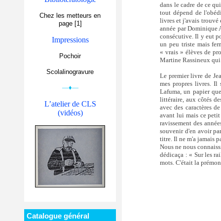
dans le cadre de ce qu
tout dépend de l'obédi
Chez les metteurs en
livres et j'avais trouv
page [1]
année par Dominique Au
consécutive. Il y eut p
Impressions
un peu triste mais fer
« vrais » élèves de pr
Pochoir
Martine Rassineux qui
Scolalinogravure
Le premier livre de Je
mes propres livres. Il
—♦—
Lafuma, un papier que 
littéraire, aux côtés 
L’atelier de CLS
avec des caractères de
(vidéos)
avant lui mais ce petit
ravissement des années
souvenir d'en avoir par
titre. Il ne m'a jamais 
Nous ne nous connaissi
dédicaça : « Sur les ra
mots. C'était la prémon
Catalogue général