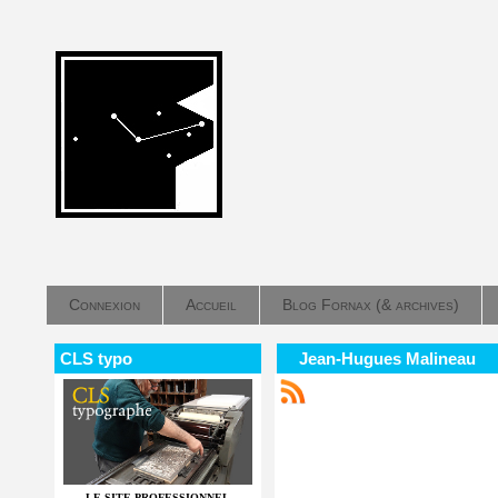
Connexion
Accueil
Blog Fornax (& archives)
CLS typo
Jean-Hugues Malineau
LE SITE PROFESSIONNEL