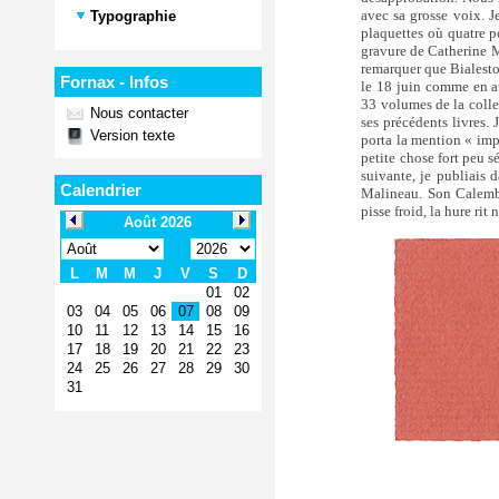
avec sa grosse voix. 
Typographie
plaquettes où quatre p
gravure de Catherine Ma
remarquer que Bialestow
Fornax - Infos
le 18 juin comme en at
33 volumes de la coll
Nous contacter
ses précédents livres.
Version texte
porta la mention « im
petite chose fort peu s
suivante, je publiais
Calendrier
Malineau. Son Calembo
pisse froid, la hure rit n