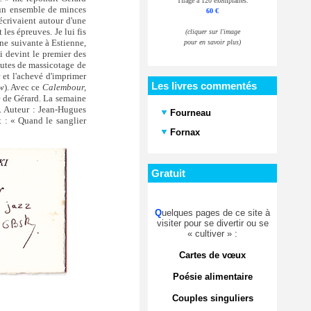
Tirage à 120 exemplaires.
n ensemble de minces
60 €
écrivaient autour d'une
les épreuves. Je lui fis
(cliquer sur l'image
ine suivante à Estienne,
pour en savoir plus)
i devint le premier des
utes de massicotage de
r et l'achevé d'imprimer
Les livres commentés
w
). Avec ce
Calembour,
re de Gérard. La semaine
. Auteur : Jean-Hugues
Fourneau
 : « Quand le sanglier
Fornax
Gratuit
Q
uelques pages de ce site à
visiter pour se divertir ou se
« cultiver » :
Cartes de vœux
Poésie alimentaire
Couples singuliers