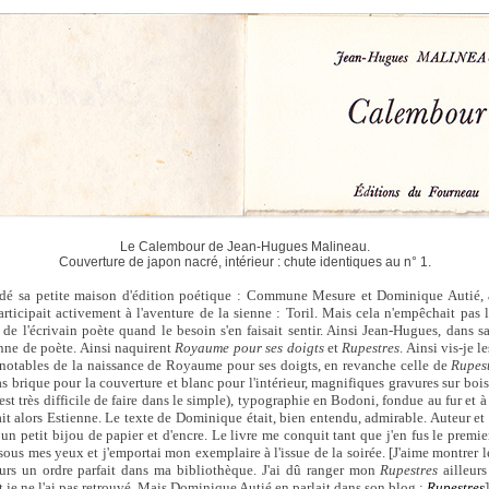
Le Calembour de Jean-Hugues Malineau.
Couverture de japon nacré, intérieur : chute identiques au n° 1.
dé sa petite maison d'édition poétique : Commune Mesure et Dominique Autié, 
ticipait activement à l'aventure de la sienne : Toril. Mais cela n'empêchait pa
 de l'écrivain poète quand le besoin s'en faisait sentir. Ainsi Jean-Hugues, dans sa
nne de poète. Ainsi naquirent
Royaume pour ses doigts
et
Rupestres
. Ainsi vis-je l
 notables de la naissance de Royaume pour ses doigts, en revanche celle de
Rupes
as brique pour la couverture et blanc pour l'intérieur, magnifiques gravures sur boi
l est très difficile de faire dans le simple), typographie en Bodoni, fondue au fur et 
t alors Estienne. Le texte de Dominique était, bien entendu, admirable. Auteur et é
un petit bijou de papier et d'encre. Le livre me conquit tant que j'en fus le premier 
ous mes yeux et j'emportai mon exemplaire à l'issue de la soirée. [J'aime montrer le
ours un ordre parfait dans ma bibliothèque. J'ai dû ranger mon
Rupestres
ailleurs
et je ne l'ai pas retrouvé. Mais Dominique Autié en parlait dans son blog :
Rupestres
]