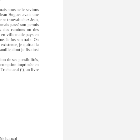
, mais nous ne le savions
et Jean-Hugues avait une
r se trouvait chez Jean,
jamais passé son permis
ds, des camions ou des
e en ville ou de pays en
ue. Je fus son train. On
existence, je quittai la
mille, dont je fis ainsi
ion de ses possibilités,
 comptine imprimée en
Trichaucul (!), un livre
richaucul.