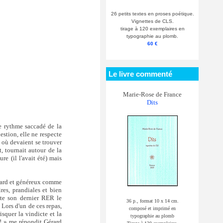
26 petits textes en proses poétique.
Vignettes de CLS.
tirage à 120 exemplaires en
typographie au plomb.
60 €
Le livre commenté
Marie-Rose de France
Dits
le rythme saccadé de la
estion, elle ne respecte
y où devaient se trouver
, tournait autour de la
re (il l'avait été) mais
avard et généreux comme
ires, prandiales et bien
rate son dernier RER le
36 p., format 10 x 14 cm.
 Lors d'un de ces repas,
composé et imprimé en
squer la vindicte et la
typographie au plomb
 ! » me répondit Gérard