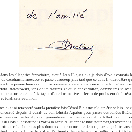
ns les allégories ferroviaires, c'est à Jean-Hugues que je dois d'avoir compris 
n
de Cendrars. L'anecdote se passe beaucoup plus tard que ce dont il vient d'être qu
vais lu le poème bien avant notre première rencontre mais un soir de la rue Sauffro
ard Bialestowski, sans doute d'autres, et où la conversation, comme très souvent
ta par cœur le début, à la façon d'une locomotive… leçon de professeur de littératu
, et éclairante pour moi.
ues que j'ai rencontré pour la première fois Gérard Bialestowski, un être solaire, b
rencontré depuis. Il venait de son lointain Arpajon pour passer des soirées littéra
 soirées desquelles il partait généralement le premier car il ne fallait pas qu'il 
 Ou alors, il passait nous voir à la sortie d'Estienne le midi pour manger avec nous.
ortit un calembour des plus douteux, imprononçable de nos jours en public sans ri
igolions tous. Entre deux rires, j'affirmai solennellement : « J'édite ! ». « Chiche