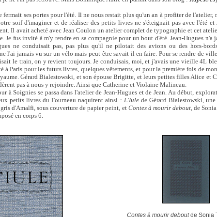
fermait ses portes pour l'été. Il ne nous restait plus qu'un an à profiter de l'atelier
otre soif d'imaginer et de réaliser des petits livres ne s'éteignait pas avec l'été 
t. Il avait acheté avec Jean Coulon un atelier complet de typographie et cet atelie
e. Je fus invité à m'y rendre en sa compagnie pour un bout d'été. Jean-Hugues n'a 
ues ne conduisait pas, pas plus qu'il ne pilotait des avions ou des hors-bor
ne l'ai jamais vu sur un vélo mais peut-être savait-il en faire. Pour se rendre de vill
sait le train, on y revient toujours. Je conduisais, moi, et j'avais une vieille 4L ble
é à Paris pour les futurs livres, quelques vêtements, et pour la première fois de mon 
ume. Gérard Bialestowski, et son épouse Brigitte, et leurs petites filles Alice et Ca
dèrent pas à nous y rejoindre. Ainsi que Catherine et Violaine Malineau.
ur à Soignies se passa dans l'atelier de Jean-Hugues et de Jean. Au début, explorat
Deux petits livres du Fourneau naquirent ainsi :
L'Iule
de Gérard Bialestowski, une
 gris d'Amalfi, sous couverture de papier peint, et
Contes à mourir debout,
de Sonia 
posé en corps 6.
Contes à mourir debout
de Sonia T