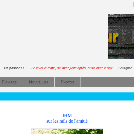
En passant :
Se lever le matin, se laver juste après, et se lover le soir.
Soulignac
Fichiers
Nouvelles
Photos
JHM
sur les rails de l'amitié