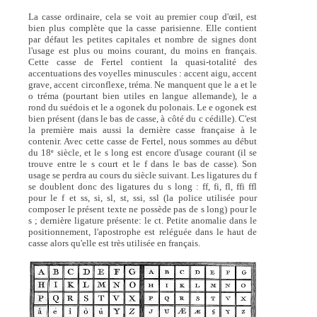
La casse ordinaire, cela se voit au premier coup d'œil, est
bien plus complète que la casse parisienne. Elle contient
par défaut les petites capitales et nombre de signes dont
l'usage est plus ou moins courant, du moins en français.
Cette casse de Fertel contient la quasi-totalité des
accentuations des voyelles minuscules : accent aigu, accent
grave, accent circonflexe, tréma. Ne manquent que le a et le
o tréma (pourtant bien utiles en langue allemande), le a
rond du suédois et le a ogonek du polonais. Le e ogonek est
bien présent (dans le bas de casse, à côté du c cédille). C'est
la première mais aussi la dernière casse française à le
contenir. Avec cette casse de Fertel, nous sommes au début
du 18
siècle, et le s long est encore d'usage courant (il se
e
trouve entre le s court et le f dans le bas de casse). Son
usage se perdra au cours du siècle suivant. Les ligatures du f
se doublent donc des ligatures du s long : ff, fi, fl, ffi ffl
pour le f et ss, si, sl, st, ssi, ssl (la police utilisée pour
composer le présent texte ne possède pas de s long) pour le
s ; dernière ligature présente: le ct. Petite anomalie dans le
positionnement, l'apostrophe est reléguée dans le haut de
casse alors qu'elle est très utilisée en français.