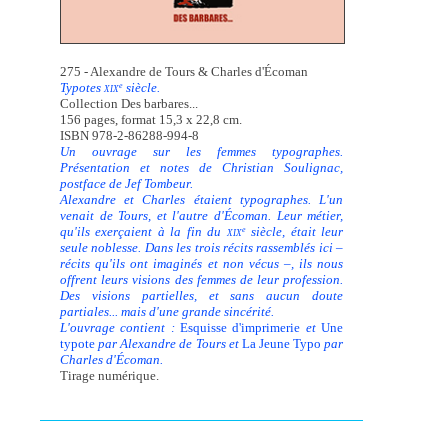
275 - Alexandre de Tours & Charles d'Écoman
Typotes
siècle.
e
XIX
Collection Des barbares...
156 pages, format 15,3 x 22,8 cm.
ISBN 978-2-86288-994-8
Un ouvrage sur les femmes typographes.
Présentation et notes de Christian Soulignac,
postface de Jef Tombeur.
Alexandre et Charles étaient typographes. L'un
venait de Tours, et l'autre d'Écoman. Leur métier,
qu'ils exerçaient à la fin du
siècle, était leur
e
XIX
seule noblesse. Dans les trois récits rassemblés ici –
récits qu'ils ont imaginés et non vécus –, ils nous
offrent leurs visions des femmes de leur profession.
Des visions partielles, et sans aucun doute
partiales... mais d'une grande sincérité.
L'ouvrage contient :
Esquisse d'imprimerie
et
Une
typote
par Alexandre de Tours et
La Jeune Typo
par
Charles d'Écoman.
Tirage numérique.