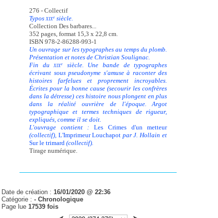
276 - Collectif
Typos
siècle.
e
XIX
Collection Des barbares...
352 pages, format 15,3 x 22,8 cm.
ISBN 978-2-86288-993-1
Un ouvrage sur les typographes au temps du plomb.
Présentation et notes de Christian Soulignac.
Fin du
siècle. Une bande de typographes
e
XIX
écrivant sous pseudonyme s'amuse à raconter des
histoires farfelues et proprement incroyables.
Écrites pour la bonne cause (secourir les confrères
dans la détresse) ces histoire nous plongent en plus
dans la réalité ouvrière de l'époque. Argot
typographique et termes techniques de rigueur,
expliqués, comme il se doit.
L'ouvrage contient :
Les Crimes d'un metteur
(collectif),
L'Imprimeur Louchapot
par J. Hollain et
Sur le trimard
(collectif).
Tirage numérique.
Date de création :
16/01/2020 @ 22:36
Catégorie :
-
Chronologique
Page lue
17539 fois