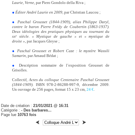
Laurie, Verne,
par Piero Gondolo della Riva ;
●
Éditer André Laurie en 2009,
par Christian Laucou ;
●
Paschal Grousset (1844-1909), alias Philippe Daryl,
contre le ­baron Pierre Frédy de Coubertin (1863-1937).
Deux idéologies des pra­tiques physiques au tournant du
xx
siècle. « Mystique de ­gauche » et « mystique de
e
droite »
, par Jacques Gleyse ;
●
Paschal Grousset et Robert Caze : le mystère Wassili
Samarin,
par Arnaud Bédat ;
●
Description sommaire de l’exposition Grousset de
Grisolles.
Collectif,
Actes du colloque Centenaire Paschal Grousset
(1844-1909)
. ISBN 978-2-86288-997-9, décembre 2009.
Un ouvrage de 256 pages, format 15 x 23 cm,
24 €
.
Date de création :
21/01/2021 @ 16:31
Catégorie :
- Des barbares...
Page lue
10763 fois