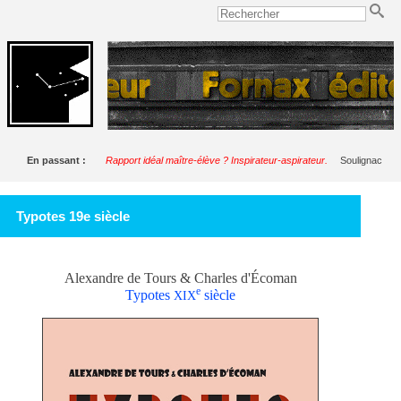
En passant :
Rapport idéal maître-élève ? Inspirateur-aspirateur.
Soulignac
Typotes 19e siècle
Alexandre de Tours & Charles d'Écoman
e
Typotes
siècle
XIX