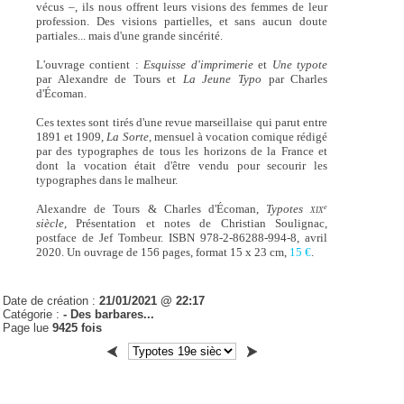
vécus –, ils nous offrent leurs visions des femmes de leur
profession. Des visions partielles, et sans aucun doute
partiales... mais d'une grande sincérité.
L'ouvrage contient :
Esquisse d'imprimerie
et
Une typote
par Alexandre de Tours et
La Jeune Typo
par Charles
d'Écoman.
Ces textes sont tirés d'une revue marseillaise qui parut entre
1891 et 1909,
La Sorte
, mensuel à vocation comique rédigé
par des typographes de tous les horizons de la France et
dont la vocation était d'être vendu pour secourir les
typographes dans le malheur.
Alexandre de Tours & Charles d'Écoman,
Typotes
e
XIX
siècle
, Présentation et notes de Christian Soulignac,
postface de Jef Tombeur. ISBN 978-2-86288-994-8, avril
2020. Un ouvrage de 156 pages, format 15 x 23 cm,
15 €
.
Date de création :
21/01/2021 @ 22:17
Catégorie :
- Des barbares...
Page lue
9425 fois