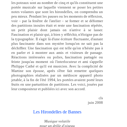
les poteaux sont au nombre de cinq et qu'ils constituent une
portée musicale sur laquelle viennent se poser les petites
notes volantes que sont les hirondelles, on comprendra un
peu mieux. Pendant les pauses ou les moments de réflexion,
voir – par la fenêtre de l'atelier – se former et se déformer
des partitions inouïes était et reste une fascination répétée,
un petit plaisir dont jamais on n'arrive à se lasser.
Fascination et plaisir qui, à bien y réfléchir, n'éloigne pas de
la typographie. Il s'agit là d'une écriture fluctuante, d'autant
plus fascinante dans son mystère lorsqu'on ne sait pas la
déchiffrer. Une fascination qui est telle qu'on n'hésite pas à
en parler et à montrer aux amis et visiteurs de passage.
Réactions intéressées ou polies, fascination partagée ou
feinte jusqu'au moment où l'interlocuteur et ami s'appelle
Philippe Cathé et qu'il est musicien. Avec la complicité de
Martine son épouse, après s'être fait remettre quelques
photographies réalisées par un médiocre appareil photo
jetable, à la fin de l'été 1994, les portées avaient porté leurs
fruits en une parturition de partitions. Les voici, jouées par
leur compositeur et publiées ici avec son accord.
cls
juin 2008
Les Hirondelles de Bannes
Musique volatile
pour un drôle d'oiseau