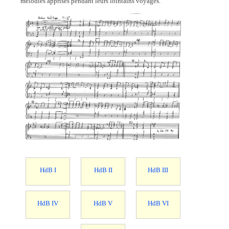
mélodies apprises pendant leurs lointains voyages.
HdB I
HdB II
HdB III
HdB IV
HdB V
HdB VI