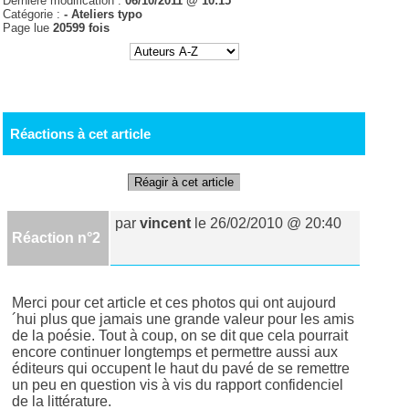
Dernière modification :
06/10/2011 @ 10:15
Catégorie :
-
Ateliers typo
Page lue
20599 fois
Réactions à cet article
Réagir à cet article
par
vincent
le 26/02/2010 @ 20:40
Réaction n°2
Merci pour cet article et ces photos qui ont aujourd
´hui plus que jamais une grande valeur pour les amis
de la poésie. Tout à coup, on se dit que cela pourrait
encore continuer longtemps et permettre aussi aux
éditeurs qui occupent le haut du pavé de se remettre
un peu en question vis à vis du rapport confidenciel
de la littérature.