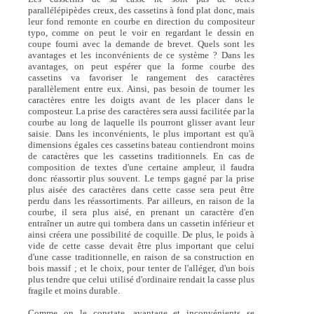
parallélépipèdes creux, des cassetins à fond plat donc, mais
leur fond remonte en courbe en direction du compositeur
typo, comme on peut le voir en regardant le dessin en
coupe fourni avec la demande de brevet. Quels sont les
avantages et les inconvénients de ce système ? Dans les
avantages, on peut espérer que la forme courbe des
cassetins va favoriser le rangement des caractères
parallèlement entre eux. Ainsi, pas besoin de tourner les
caractères entre les doigts avant de les placer dans le
composteur. La prise des caractères sera aussi facilitée par la
courbe au long de laquelle ils pourront glisser avant leur
saisie. Dans les inconvénients, le plus important est qu'à
dimensions égales ces cassetins bateau contiendront moins
de caractères que les cassetins traditionnels. En cas de
composition de textes d'une certaine ampleur, il faudra
donc réassortir plus souvent. Le temps gagné par la prise
plus aisée des caractères dans cette casse sera peut être
perdu dans les réassortiments. Par ailleurs, en raison de la
courbe, il sera plus aisé, en prenant un caractère d'en
entraîner un autre qui tombera dans un cassetin inférieur et
ainsi créera une possibilité de coquille. De plus, le poids à
vide de cette casse devait être plus important que celui
d'une casse traditionnelle, en raison de sa construction en
bois massif ; et le choix, pour tenter de l'alléger, d'un bois
plus tendre que celui utilisé d'ordinaire rendait la casse plus
fragile et moins durable.
Comme on le constate, avantage et inconvénients se