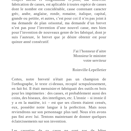
fabrication de casses, est aplicable à toutes espèce de casses
dont le nombre est concidérable, casse contenant caracter
grèc, arabe, anglaise, ronde, romaine, italique, capital,
grande ou petitte, et autres, c’est pour coi il n’es pas joint à
ma demande de plan orisontal, ma demande d’un brevet
n’est pas pour l’invention d’une nouvel casse, mes bien
pour l’invention de nouveaux genre de les fabriqué, dont je
suis l’auteure, le brevet que je désire obtenir est pour
quinze anné consécutif.
J’ai l’honneur d’aitre
Monsieur le ministre
votre serviteur
Roinville-Lepelletier
Certes, notre breveté n'était pas un champion de
l'orthographe, le texte ci-dessus, recopié scrupuleusement,
en fait foi. Il était menuisier et fabriquait des outils en bois
pour les imprimeries : des casses, et probablement aussi des
coins, des biseaux, des interlignes, etc. L'ironie – si ironie il
y a en la matière, ici – est que ses clients étaient censés,
eux, posséder notre langue à la perfection. Mais nous
reviendrons sur son personnage plus tard. Nous n'en avons
pas fini avec lui. Tentons maintenant de donner quelques
éclaircissements sur son invention.
Les cassetins de sa casse ne sont pas de bêtes