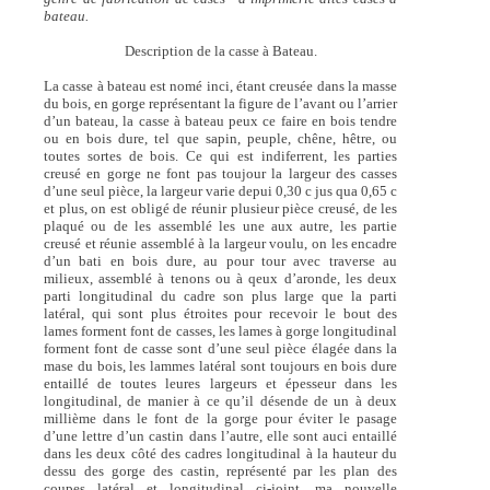
bateau.
Description de la casse à Bateau.
La casse à bateau est nomé inci, étant creusée dans la masse
du bois, en gorge représentant la figure de l’avant ou l’arrier
d’un bateau, la casse à bateau peux ce faire en bois tendre
ou en bois dure, tel que sapin, peuple, chêne, hêtre, ou
toutes sortes de bois. Ce qui est indiferrent, les parties
creusé en gorge ne font pas toujour la largeur des casses
d’une seul pièce, la largeur varie depui 0,30 c jus qua 0,65 c
et plus, on est obligé de réunir plusieur pièce creusé, de les
plaqué ou de les assemblé les une aux autre, les partie
creusé et réunie assemblé à la largeur voulu, on les encadre
d’un bati en bois dure, au pour tour avec traverse au
milieux, assemblé à tenons ou à qeux d’aronde, les deux
parti longitudinal du cadre son plus large que la parti
latéral, qui sont plus étroites pour recevoir le bout des
lames forment font de casses, les lames à gorge longitudinal
forment font de casse sont d’une seul pièce élagée dans la
mase du bois, les lammes latéral sont toujours en bois dure
entaillé de toutes leures largeurs et épesseur dans les
longitudinal, de manier à ce qu’il désende de un à deux
millième dans le font de la gorge pour éviter le pasage
d’une lettre d’un castin dans l’autre, elle sont auci entaillé
dans les deux côté des cadres longitudinal à la hauteur du
dessu des gorge des castin, représenté par les plan des
coupes latéral et longitudinal ci-joint, ma nouvelle