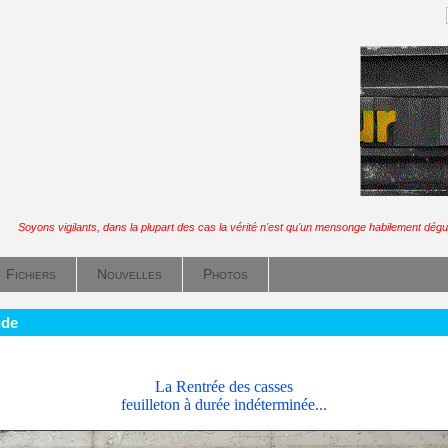
:
Soyons vigilants, dans la plupart des cas la vérité n'est qu'un mensonge habilement dégu
Fichiers
Nouvelles
Photos
ude
La Rentrée des casses
feuilleton à durée indéterminée...