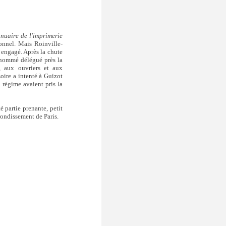
nuaire de l'imprimerie
onnel. Mais Roinville-
 engagé. Après la chute
t nommé délégué près la
, aux ouvriers et aux
ire a intenté à Guizot
 régime avaient pris la
té partie prenante, petit
ondissement de Paris.