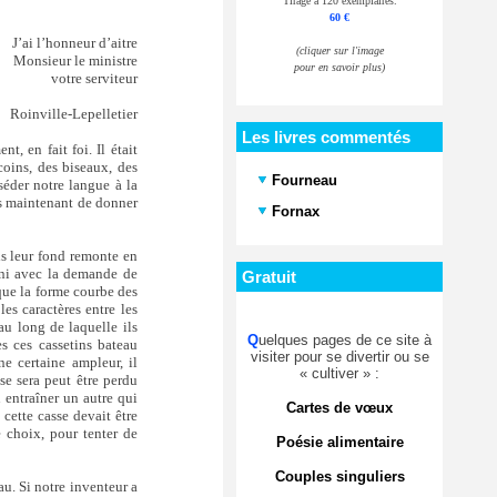
Tirage à 120 exemplaires.
60 €
J’ai l’honneur d’aitre
(cliquer sur l'image
Monsieur le ministre
pour en savoir plus)
votre serviteur
Roinville-Lepelletier
Les livres commentés
t, en fait foi. Il était
coins, des biseaux, des
Fourneau
sséder notre langue à la
ns maintenant de donner
Fornax
is leur fond remonte en
rni avec la demande de
Gratuit
que la forme courbe des
es caractères entre les
au long de laquelle ils
Q
uelques pages de ce site à
es ces cassetins bateau
visiter pour se divertir ou se
ne certaine ampleur, il
« cultiver » :
se sera peut être perdu
n entraîner un autre qui
Cartes de vœux
 cette casse devait être
e choix, pour tenter de
Poésie alimentaire
Couples singuliers
u. Si notre inventeur a