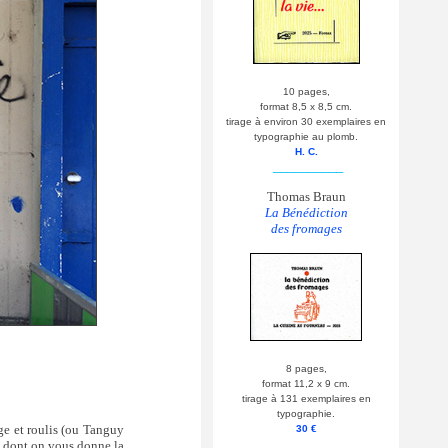
10 pages,
format 8,5 x 8,5 cm.
tirage à environ 30 exemplaires en
typographie au plomb.
H. C.
__________
Thomas Braun
La Bénédiction
des fromages
8 pages,
format 11,2 x 9 cm.
tirage à 131 exemplaires en
typographie.
ge et roulis (ou Tanguy
30 €
__________
t dont on vous donne la