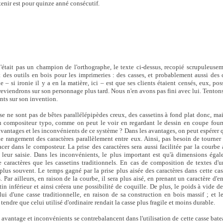
tenir est pour quinze anné consécutif.
'était pas un champion de l'orthographe, le texte ci-dessus, recopié scrupuleusemen
t des outils en bois pour les imprimeries : des casses, et probablement aussi des 
nie – si ironie il y a en la matière, ici – est que ses clients étaient censés, eux, po
reviendrons sur son personnage plus tard. Nous n'en avons pas fini avec lui. Tento
nts sur son invention.
sse ne sont pas de bêtes parallélépipèdes creux, des cassetins à fond plat donc, ma
u compositeur typo, comme on peut le voir en regardant le dessin en coupe fou
 avantages et les inconvénients de ce système ? Dans les avantages, on peut espérer 
 le rangement des caractères parallèlement entre eux. Ainsi, pas besoin de tourner l
acer dans le composteur. La prise des caractères sera aussi facilitée par la courbe 
 leur saisie. Dans les inconvénients, le plus important est qu'à dimensions égal
caractères que les cassetins traditionnels. En cas de composition de textes d'u
 plus souvent. Le temps gagné par la prise plus aisée des caractères dans cette cas
. Par ailleurs, en raison de la courbe, il sera plus aisé, en prenant un caractère d'e
n inférieur et ainsi créera une possibilité de coquille. De plus, le poids à vide de
ui d'une casse traditionnelle, en raison de sa construction en bois massif ; et l
s tendre que celui utilisé d'ordinaire rendait la casse plus fragile et moins durable.
avantage et inconvénients se contrebalancent dans l'utilisation de cette casse batea