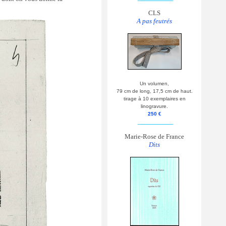
CLS
A pas feutrés
Un volumen,
79 cm de long, 17,5 cm de haut.
tirage à 10 exemplaires en
linogravure.
250 €
__________
Marie-Rose de France
Dits