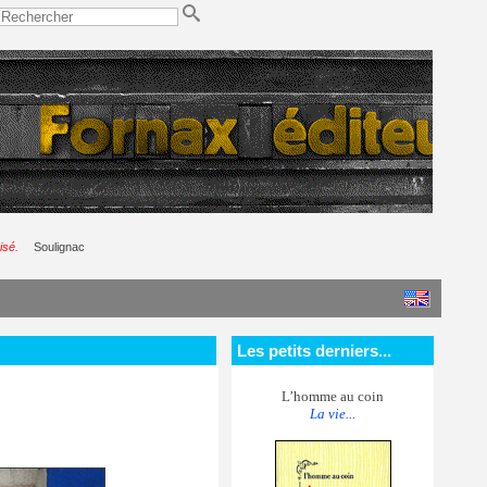
isé.
Soulignac
Les petits derniers...
L’homme au coin
La vie...