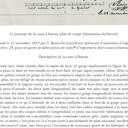
Le principe de la casse à bateau, plan de coupe [illustration du brevet].
dé le 22 novembre 1855 par S. Roinville-Lepelletier, fabricant d’ustensiles d’imp
ève, 29, pour un genre de fabrication de cases
*
d’imprimerie dites cases à bateau
Description de la casse à Bateau.
nomé inci, étant creusée dans la masse du bois, en gorge représentant la figure de l
au peux ce faire en bois tendre ou en bois dure, tel que sapin, peuple, chêne, hêtre, o
 les parties creusé en gorge ne font pas toujour la largeur des casses d’une seul pièce
t plus, on est obligé de réunir plusieur pièce creusé, de les plaqué ou de les assembl
 assemblé à la largeur voulu, on les encadre d’un bati en bois dure, au pour tour a
 qeux d’aronde, les deux parti longitudinal du cadre son plus large que la parti
 le bout des lames forment font de casses, les lames à gorge longitudinal forment f
la mase du bois, les lammes latéral sont toujours en bois dure entaillé de toutes leu
 de manier à ce qu’il désende de un à deux millième dans le font de la gorge pour
 l’autre, elle sont auci entaillé dans les deux côté des cadres longitudinal à la ha
par les plan des coupes latéral et longitudinal ci-joint, ma nouvelle fabrication de
 dont le nombre est concidérable, casse contenant caracter grèc, arabe, anglaise, r
tte, et autres, c’est pour coi il n’es pas joint à ma demande de plan orisontal, ma d
’une nouvel casse, mes bien pour l’invention de nouveaux genre de les fabriqué, don