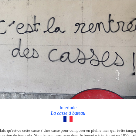
Interlude
La casse à bateau
—
—
 Mais qu'est-ce cette casse ? Une casse pour composer en pleine mer, qui évite tanga
Non rien de tout cela. Simplement une casse dont le brevet a été déposé en 1855... e