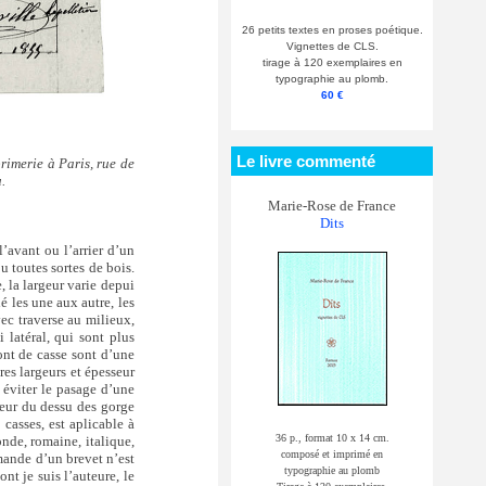
26 petits textes en proses poétique.
Vignettes de CLS.
tirage à 120 exemplaires en
typographie au plomb.
60 €
Le livre commenté
rimerie à Paris, rue de
.
Marie-Rose de France
Dits
’avant ou l’arrier d’un
u toutes sortes de bois.
, la largeur varie depui
é les une aux autre, les
vec traverse au milieux,
 latéral, qui sont plus
ont de casse sont d’une
res largeurs et épesseur
 éviter le pasage d’une
uteur du dessu des gorge
 casses, est aplicable à
36 p., format 10 x 14 cm.
onde, romaine, italique,
composé et imprimé en
emande d’un brevet n’est
typographie au plomb
t je suis l’auteure, le