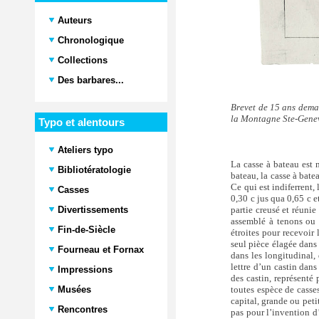
Auteurs
Chronologique
Collections
Des barbares...
Brevet de 15 ans deman
la Montagne Ste-Genevi
Typo et alentours
Ateliers typo
La casse à bateau est 
Bibliotératologie
bateau, la casse à bate
Ce qui est indiferrent,
Casses
0,30 c jus qua 0,65 c e
Divertissements
partie creusé et réunie
assemblé à tenons ou à
Fin-de-Siècle
étroites pour recevoir
seul pièce élagée dans 
Fourneau et Fornax
dans les longitudinal,
lettre d’un castin dans
Impressions
des castin, représenté 
Musées
toutes espèce de casses
capital, grande ou peti
Rencontres
pas pour l’invention d