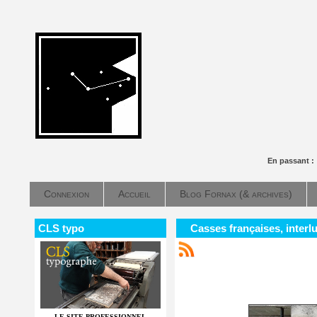
En passant 
Connexion
Accueil
Blog Fornax (& archives)
CLS typo
Casses françaises, interl
LE SITE PROFESSIONNEL