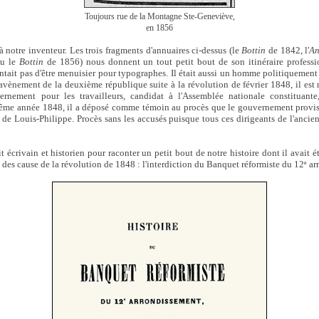
Toujours rue de la Montagne Ste-Geneviève,
en 1856
notre inventeur. Les trois fragments d'annuaires ci-dessus (le
Bottin
de 1842, l'
An
au le
Bottin
de 1856) nous donnent un tout petit bout de son itinéraire professi
entait pas d'être menuisier pour typographes. Il était aussi un homme politiquement
'avènement de la deuxième république suite à la révolution de février 1848, il es
nement pour les travailleurs, candidat à l'Assemblée nationale constituante
même année 1848, il a déposé comme témoin au procès que le gouvernement proviso
s de Louis-Philippe. Procès sans les accusés puisque tous ces dirigeants de l'ancien
it écrivain et historien pour raconter un petit bout de notre histoire dont il avait é
e des cause de la révolution de 1848 : l'interdiction du Banquet réformiste du 12
arr
e