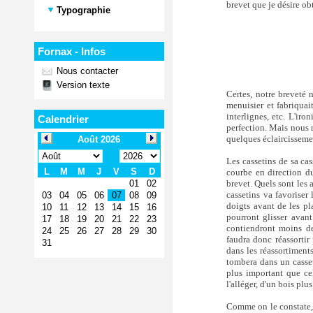
brevet que je désire ob
Typographie
Fornax - Infos
Nous contacter
Version texte
Certes, notre breveté n
menuisier et fabriquai
interlignes, etc. L'iro
Calendrier
perfection. Mais nous 
quelques éclaircisseme
Les cassetins de sa ca
courbe en direction d
brevet. Quels sont les
cassetins va favoriser
doigts avant de les pl
pourront glisser avant
contiendront moins de 
faudra donc réassortir
dans les réassortiments
tombera dans un casseti
plus important que cel
l'alléger, d'un bois plu
Comme on le constate, 