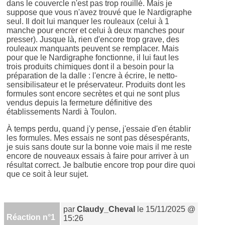
dans le couvercle n'est pas trop rouillé. Mais je
suppose que vous n'avez trouvé que le Nardigraphe
seul. Il doit lui manquer les rouleaux (celui à 1
manche pour encrer et celui à deux manches pour
presser). Jusque là, rien d'encore trop grave, des
rouleaux manquants peuvent se remplacer. Mais
pour que le Nardigraphe fonctionne, il lui faut les
trois produits chimiques dont il a besoin pour la
préparation de la dalle : l'encre à écrire, le netto-
sensibilisateur et le préservateur. Produits dont les
formules sont encore secrètes et qui ne sont plus
vendus depuis la fermeture définitive des
établissements Nardi à Toulon.
À temps perdu, quand j'y pense, j'essaie d'en établir
les formules. Mes essais ne sont pas désespérants,
je suis sans doute sur la bonne voie mais il me reste
encore de nouveaux essais à faire pour arriver à un
résultat correct. Je balbutie encore trop pour dire quoi
que ce soit à leur sujet.
par
Claudy_Cheval
le 15/11/2025 @
Réaction n°1
15:26