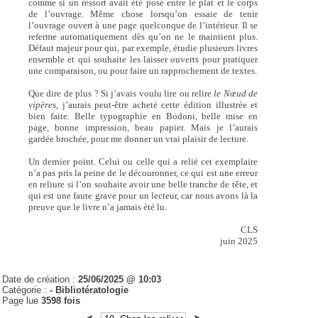
comme si un ressort avait été posé entre le plat et le corps
de l’ouvrage. Même chose lorsqu’on essaie de tenir
l’ouvrage ouvert à une page quelconque de l’intérieur. Il se
referme automatiquement dès qu’on ne le maintient plus.
Défaut majeur pour qui, par exemple, étudie plusieurs livres
ensemble et qui souhaite les laisser ouverts pour pratiquer
une comparaison, ou pour faire un rapprochement de textes.
Que dire de plus ? Si j’avais voulu lire ou relire
le Nœud de
vipères,
j’aurais peut-être acheté cette édition illustrée et
bien faite. Belle typographie en Bodoni, belle mise en
page, bonne impression, beau papier. Mais je l’aurais
gardée brochée, pour me donner un vrai plaisir de lecture.
Un dernier point. Celui ou celle qui a relié cet exemplaire
n’a pas pris la peine de le découronner, ce qui est une erreur
en reliure si l’on souhaite avoir une belle tranche de tête, et
qui est une faute grave pour un lecteur, car nous avons là la
preuve que le livre n’a jamais été lu.
CLS
juin 2025
Date de création :
25/06/2025 @ 10:03
Catégorie :
- Bibliotératologie
Page lue
3598 fois