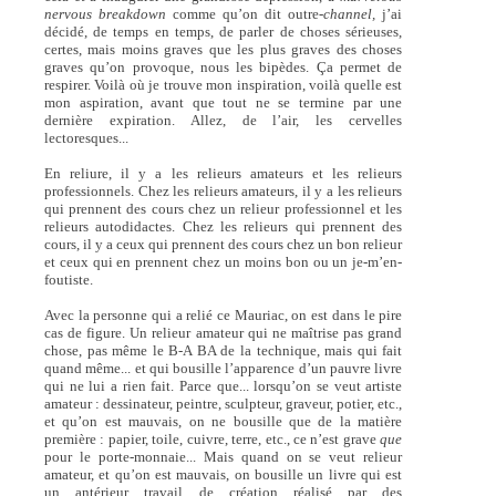
nervous breakdown
comme qu’on dit outre-
channel,
j’ai
décidé, de temps en temps, de parler de choses sérieuses,
certes, mais moins graves que les plus graves des choses
graves qu’on provoque, nous les bipèdes. Ça permet de
respirer. Voilà où je trouve mon inspiration, voilà quelle est
mon aspiration, avant que tout ne se termine par une
dernière expiration. Allez, de l’air, les cervelles
lectoresques...
En reliure, il y a les relieurs amateurs et les relieurs
professionnels. Chez les relieurs amateurs, il y a les relieurs
qui prennent des cours chez un relieur professionnel et les
relieurs autodidactes. Chez les relieurs qui prennent des
cours, il y a ceux qui prennent des cours chez un bon relieur
et ceux qui en prennent chez un moins bon ou un je-m’en-
foutiste.
Avec la personne qui a relié ce Mauriac, on est dans le pire
cas de figure. Un relieur amateur qui ne maîtrise pas grand
chose, pas même le B-A BA de la technique, mais qui fait
quand même... et qui bousille l’apparence d’un pauvre livre
qui ne lui a rien fait. Parce que... lorsqu’on se veut artiste
amateur : dessinateur, peintre, sculpteur, graveur, potier, etc.,
et qu’on est mauvais, on ne bousille que de la matière
première : papier, toile, cuivre, terre, etc., ce n’est grave
que
pour le porte-monnaie... Mais quand on se veut relieur
amateur, et qu’on est mauvais, on bousille un livre qui est
un antérieur travail de création réalisé par des