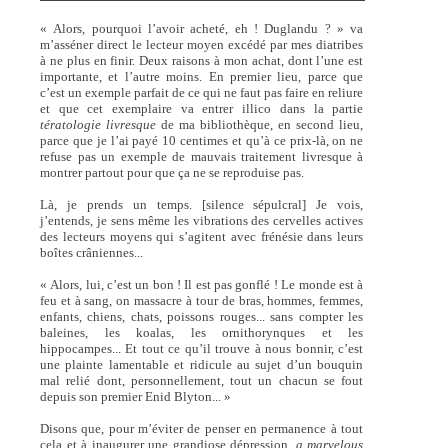
« Alors, pourquoi l’avoir acheté, eh ! Duglandu ? » va
m’asséner direct le lecteur moyen excédé par mes diatribes
à ne plus en finir. Deux raisons à mon achat, dont l’une est
importante, et l’autre moins. En premier lieu, parce que
c’est un exemple parfait de ce qui ne faut pas faire en reliure
et que cet exemplaire va entrer illico dans la partie
tératologie livresque
de ma bibliothèque, en second lieu,
parce que je l’ai payé 10 centimes et qu’à ce prix-là, on ne
refuse pas un exemple de mauvais traitement livresque à
montrer partout pour que ça ne se reproduise pas.
Là, je prends un temps. [silence sépulcral] Je vois,
j’entends, je sens même les vibrations des cervelles actives
des lecteurs moyens qui s’agitent avec frénésie dans leurs
boîtes crâniennes...
« Alors, lui, c’est un bon ! Il est pas gonflé ! Le monde est à
feu et à sang, on massacre à tour de bras, hommes, femmes,
enfants, chiens, chats, poissons rouges... sans compter les
baleines, les koalas, les ornithorynques et les
hippocampes... Et tout ce qu’il trouve à nous bonnir, c’est
une plainte lamentable et ridicule au sujet d’un bouquin
mal relié dont, personnellement, tout un chacun se fout
depuis son premier Enid Blyton... »
Disons que, pour m’éviter de penser en permanence à tout
cela et à inaugurer une grandiose dépression,
a marvelous