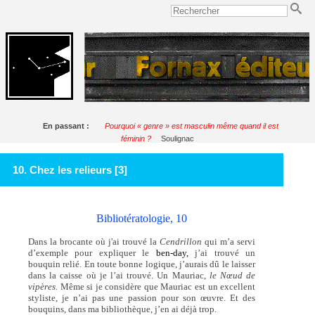
En passant :
Pourquoi « genre » est masculin même quand il est
féminin ?
Soulignac
10. Chez les relieurs [3]
Bibliotératologie, 10
Dans la brocante où j'ai trouvé la
Cendrillon
qui m’a servi
d’exemple pour expliquer le
ben-day,
j’ai trouvé un
bouquin relié. En toute bonne logique, j’aurais dû le laisser
dans la caisse où je l’ai trouvé. Un Mauriac,
le Nœud de
vipères.
Même si je considère que Mauriac est un excellent
styliste, je n’ai pas une passion pour son œuvre. Et des
bouquins, dans ma bibliothèque, j’en ai déjà trop.