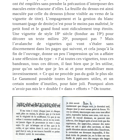
ont été empilées sans prendre la précaution d’interposer des
macules entre chacune d’elles. La feuille du dessus est ainsi
maculée par celle du dessous (chose visible au verso de la
vignette de titre). L’empagement et la gestion du blanc
tournant (page de droite) n’est pour le moins pas maîtrisé, le
petit fond et le grand fond sont ridiculement trop étroits.
Une vignette de style 18
siècle (fondue au 19
) pour
e
e
décorer un texte milieu 20
, pourquoi pas ? Mais
e
l’avalanche de vignettes qui vont s’étaler sans
discernement dans les pages qui suivent, et cela jusqu’à la
fin de l’ouvrage, donne un peu l’impression qu’on a affaire
à une réflexion du type : « J’ai toutes ces vignettes, tous ces
bandeaux, tous ces décors, il faut bien que je les utilise,
pour qu’on sache que je les ai et pour rentabiliser mon
investissement. » Ce qui ne procède pas du goût le plus sûr.
Le Garamond possède toutes les ligatures utiles, et un
certain nombre d’inutiles, pour faire joli. Pourquoi alors
n’avoir pas mis le « double f » dans « efforts » ? On tourne.