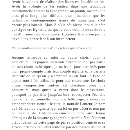
Avoir la volonté de réaliser des livres est louable en soi.
Avoir la volonté de les réaliser dans une technique
traditionnelle comme la typographie au plomb, sachant que
c’est plus long, plus difficile, plus hasardeux que les
techniques contemporaines issues du numérique, c’est
encore plus louable. Mais là où le bât blesse la vieille bête
qui signe ces lignes, c’est quand cette volonté ne se double
pas d'un minimum d’exigence. Exigence face à son propre
travail ; exigence face à son futur lecteur.
Petite analyse sommaire d’un cadeau qui m’a été fait.
Aucune remarque au sujet du papier choisi pour la
couverture. Les papiers imitation marbre ne font pas partie
de mes choix esthétiques, je ne les ai jamais utilisés pour
mon propre compte mais leur souple rigidité et la parfaite
lisibilité de ce qu’on y a imprimé ici en font un type de
papier tout-à-fait utilisable pour une couverture. Le choix
d’une composition centrée est classique pour une
couverture, mais quitte à verser dans le classicisme,
pourquoi ne pas aller jusqu’au bout et respecter l’échelle
des corps traditionnelle pour une telle page, à savoir, en
grandeur décroissante : le titre, le nom de l’auteur, le nom
de l’éditeur. La vignette, qui est ici un pur décor et non pas
la marque de l’éditeur-imprimeur comme aux temps
héroïques de la savante typographie, semble être l’élément
prépondérant de cette page de par sa position centrée et sa
grosseur démesurée, effet renforcé par des marges de tête et