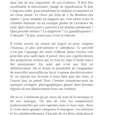
faire état de son originalité, de son évidence. Il doit être
inoubliable et fonctionnel, chargé de signification. Il doit
s’imposer, enfin, pour transformer le chaland occasionnel en
un client attitré. Le choix par Zola de « Au Bonheur des
dames » pour nommer un magasin qui veut attirer toute la
clientèle féminine est un exemple parfait de l’évidence du
nom. Quel moyen pour y parvenir à un résultat satisfaisant ?
Quel procédé utiliser ? La simplicité ? La grandiloquence ?
L’absurde ? Il faut, avant tout, éviter le ridicule.
Il existe encore un ressort sur lequel on peut compter,
l’humour, et plus précisément le calembour. Ce procédé
n’est pas l’apanage des seuls coiffeurs (nous verrons cela
peut-être plus tard) mais il prend, chez nos capilliculteurs,
des proportions avérées qui en font un sujet d’étude tout à
fait passionnant. Un sujet qui n’est pas fixé ici
définitivement. On se donne la possibilité de l’augmenter
de nouvelles trouvailles au fur et à mesure des découvertes.
Et on enjoint nos lecteurs à nous faire part des leurs, si
l’envie leur en prend. Pour l’instant contentons-nous de
quelques exemples photographiques glanés dans diverses
régions où nos déplacements nous ont conduits.
On ne va s’intéresser qu’au choix du nom de la boutique et
de son enseigne. On met de côté les compétences
professionnelles qui sont capitales mais ici hors sujet. Ainsi
il existe deux grandes catégories d’enseignes : les sérieuses
et les calembourdesques. Chacune de ces deux catégories se