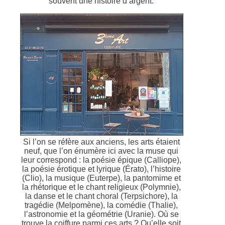
souvent une histoire d’argent.
Si l’on se réfère aux anciens, les arts étaient
neuf, que l’on énumère ici avec la muse qui
leur correspond : la poésie épique (Calliope),
la poésie érotique et lyrique (Érato), l’histoire
(Clio), la musique (Euterpe), la pantomime et
la rhétorique et le chant religieux (Polymnie),
la danse et le chant choral (Terpsichore), la
tragédie (Melpomène), la comédie (Thalie),
l’astronomie et la géométrie (Uranie). Où se
trouve la coiffure parmi ces arts ? Qu’elle soit