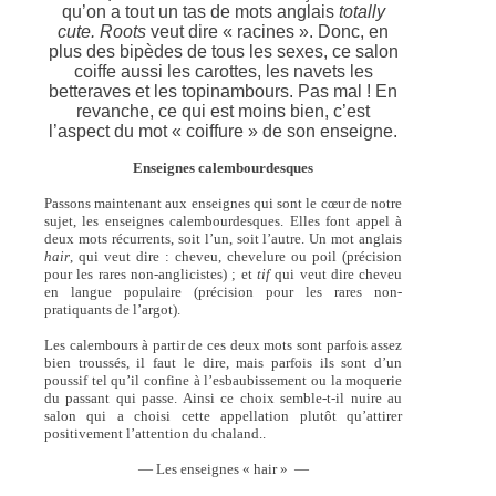
qu’on a tout un tas de mots anglais
totally
cute. Roots
veut dire « racines ». Donc, en
plus des bipèdes de tous les sexes, ce salon
coiffe aussi les carottes, les navets les
betteraves et les topinambours. Pas mal ! En
revanche, ce qui est moins bien, c’est
l’aspect du mot « coiffure » de son enseigne.
Enseignes calembourdesques
Passons maintenant aux enseignes qui sont le cœur de notre
sujet, les enseignes calembourdesques. Elles font appel à
deux mots récurrents, soit l’un, soit l’autre. Un mot anglais
hair
, qui veut dire : cheveu, chevelure ou poil (précision
pour les rares non-anglicistes) ; et
tif
qui veut dire cheveu
en langue populaire (précision pour les rares non-
pratiquants de l’argot).
Les calembours à partir de ces deux mots sont parfois assez
bien troussés, il faut le dire, mais parfois ils sont d’un
poussif tel qu’il confine à l’esbaubissement ou la moquerie
du passant qui passe. Ainsi ce choix semble-t-il nuire au
salon qui a choisi cette appellation plutôt qu’attirer
positivement l’attention du chaland..
— Les enseignes « hair » —