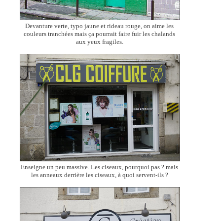
Devanture verte, typo jaune et rideau rouge, on aime les
couleurs tranchées mais ça pourrait faire fuir les chalands
aux yeux fragiles.
Enseigne un peu massive. Les ciseaux, pourquoi pas ? mais
les anneaux derrière les ciseaux, à quoi servent-ils ?