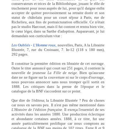
conservateurs et trices de la Bibliothèque, jouant le rôle de
truchement pour nous auprès de lui, pour qu'il daigne enfin
accepter de quitter provisoirement sa retraite dorée et son
statut de châtelain pour un court séjour à Paris, rue de
Richelieu, aux fins de portraicturation officielle. Ce n'était
pas le studio Harcourt, mais il fut content et rentra bien vite,
le cœur léger, dans sa Sarthe d'adoption. Auparavant, je lui
demandais son curriculum vitæ :
Les Oubliés - L'Homme roux,
nouvelles, Paris, A la Librairie
Illustrée, 7, rue du Croissant, 7. In-12 (118 x 180 mm),
292 pages.
Il constitue la première édition en librairie de cet ouvrage.
Outre le titre annoncé qui court sur 251 pages, il contient la
nouvelle de jeunesse
La Fille de neige.
Bien qu'aucune
date ne ne figure sur la couverture ni sur le corps d'ouvrage,
nous pouvons annoncer sans nous tromper qu'il sortit en
1888. Les critiques dans la presse de l'époque et le
catalogue de la BNF s'accordent sur ce point.
Que dire de l'éditeur, la Librairie Illustrée ? Peu de choses
car nous en savons peu. Il n'est pas même mentionné dans
L'Histoire de l'édition française
. Il exerça l'essentiel de ses
activités dans les années 1880. Une production éclectique
et abondante certaines années. 1888, à ce titre, fut une
année particulièrement prolifique car nous comptons au
catalogue de la BNF pas moins de 102 titres. Entre 8 et 9