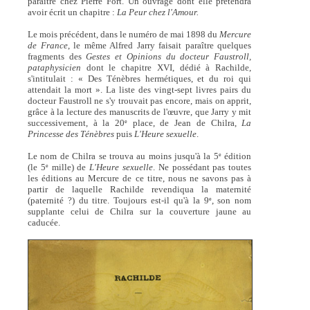
paraître chez Pierre Fort. Un ouvrage dont elle prétendra
avoir écrit un chapitre :
La Peur chez l'Amour.
Le mois précédent, dans le numéro de mai 1898 du
Mercure
de France
, le même Alfred Jarry faisait paraître quelques
fragments des
Gestes et Opinions du docteur Faustroll,
pataphysicien
dont le chapitre XVI, dédié à Rachilde,
s'intitulait : « Des Ténèbres hermétiques, et du roi qui
attendait la mort ». La liste des vingt-sept livres pairs du
docteur Faustroll ne s'y trouvait pas encore, mais on apprit,
grâce à la lecture des manuscrits de l'œuvre, que Jarry y mit
successivement, à la 20
place, de Jean de Chilra,
La
e
Princesse des Ténèbres
puis
L'Heure sexuelle
.
Le nom de Chilra se trouva au moins jusqu'à la 5
édition
e
(le 5
mille) de
L'Heure sexuelle
. Ne possédant pas toutes
e
les éditions au Mercure de ce titre, nous ne savons pas à
partir de laquelle Rachilde revendiqua la maternité
(paternité ?) du titre. Toujours est-il qu'à la 9
, son nom
e
supplante celui de Chilra sur la couverture jaune au
caducée.