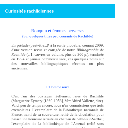
Curiosités rachildiennes
Rouquin et femmes perverses
(Sur quelques titres peu courants de Rachilde)
En prélude (peut-être...)
à la sortie probable, courant 2009,
1
d'une version revue et corrigée de notre
Bibliographie de
Rachilde
(t. 1, œuvres en volume, plus de 300 p.), terminée
en 1994 et jamais commercialisée, ces quelques notes sur
des trouvailles bibliographiques récentes ou plus
anciennes.
L'Homme roux
C'est l'un des ouvrages réellement rares de Rachilde
(Marguerite Eymery [1860-1953], M
Alfred Vallette, dite).
me
Voici peu de temps encore, nous n'en connaissions que trois
exemplaires. L'exemplaire de la Bibiothèque nationale de
France, nanti de sa couverture, retiré de la circulation pour
passer une heureuse retraite au château de Sablé-sur-Sarthe ;
l'exemplaire de la bibliothèque de l'Arsenal (relié sans