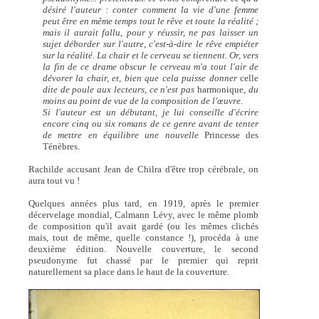
désiré l'auteur : conter comment la vie d'une femme
peut être en même temps tout le rêve et toute la réalité ;
mais il aurait fallu, pour y réussir, ne pas laisser un
sujet déborder sur l'autre, c'est-à-dire le rêve empiéter
sur la réalité. La chair et le cerveau se tiennent. Or, vers
la fin de ce drame obscur le cerveau m'a tout l'air de
dévorer la chair, et, bien que cela puisse donner
celle
dite de poule aux lecteurs, ce n'est pas
harmonique,
du
moins au point de vue de la composition de l'œuvre.
Si l'auteur est un débutant, je lui conseille d'écrire
encore cinq ou six romans de ce genre avant de tenter
de mettre en équilibre une nouvelle
Princesse des
Ténèbres.
Rachilde accusant Jean de Chilra d'être trop cérébrale, on
aura tout vu !
Quelques années plus tard, en 1919, après le premier
décervelage mondial, Calmann Lévy, avec le même plomb
de composition qu'il avait gardé (ou les mêmes clichés
mais, tout de même, quelle constance !), procéda à une
deuxième édition. Nouvelle couverture, le second
pseudonyme fut chassé par le premier qui reprit
naturellement sa place dans le haut de la couverture.