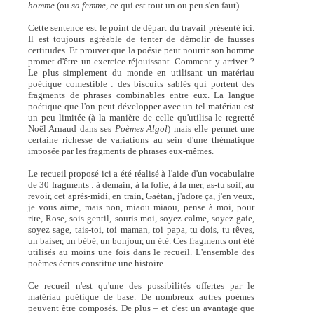
homme
(ou
sa femme,
ce qui est tout un ou peu s'en faut).
Cette sentence est le point de départ du travail présenté ici.
Il est toujours agréable de tenter de démolir de fausses
certitudes. Et prouver que la poésie peut nourrir son homme
promet d'être un exercice réjouissant. Comment y arriver ?
Le plus simplement du monde en utilisant un matériau
poétique comestible : des biscuits sablés qui portent des
fragments de phrases combinables entre eux. La langue
poétique que l'on peut développer avec un tel matériau est
un peu limitée (à la manière de celle qu'utilisa le regretté
Noël Arnaud dans ses
Poèmes Algol
) mais elle permet une
certaine richesse de variations au sein d'une thématique
imposée par les fragments de phrases eux-mêmes.
Le recueil proposé ici a été réalisé à l'aide d'un vocabulaire
de 30 fragments : à demain, à la folie, à la mer, as-tu soif, au
revoir, cet après-midi, en train, Gaétan, j'adore ça, j'en veux,
je vous aime, mais non, miaou miaou, pense à moi, pour
rire, Rose, sois gentil, souris-moi, soyez calme, soyez gaie,
soyez sage, tais-toi, toi maman, toi papa, tu dois, tu rêves,
un baiser, un bébé, un bonjour, un été. Ces fragments ont été
utilisés au moins une fois dans le recueil. L'ensemble des
poèmes écrits constitue une histoire.
Ce recueil n'est qu'une des possibilités offertes par le
matériau poétique de base. De nombreux autres poèmes
peuvent être composés. De plus – et c'est un avantage que