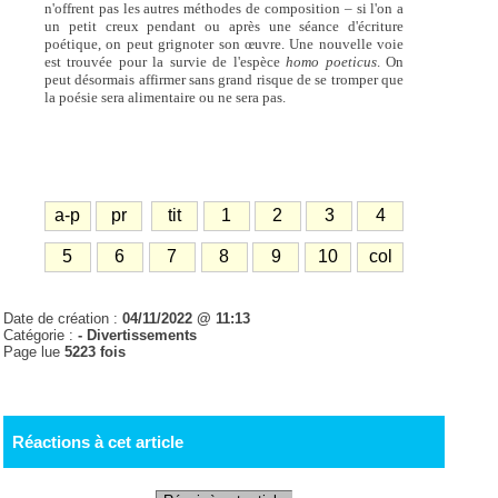
n'offrent pas les autres méthodes de composition – si l'on a
un petit creux pendant ou après une séance d'écriture
poétique, on peut grignoter son œuvre. Une nouvelle voie
est trouvée pour la survie de l'espèce
homo poeticus
. On
peut désormais affirmer sans grand risque de se tromper que
la poésie sera alimentaire ou ne sera pas.
a-p
pr
tit
1
2
3
4
5
6
7
8
9
10
col
Date de création :
04/11/2022 @ 11:13
Catégorie :
- Divertissements
Page lue
5223 fois
Réactions à cet article