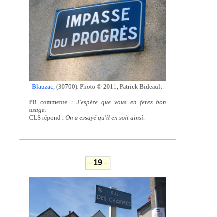
Blauzac
, (30700). Photo © 2011, Patrick Bideault.
PB commente :
J'espère que vous en ferez bon
usage.
CLS répond :
On a essayé qu'il en soit ainsi.
–
19
–