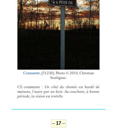
Connantre
, (51230). Photo © 2010, Christian
Soulignac.
CS commente :
Un côté du chemin est bordé de
maisons, l'autre par un bois. Au couchant, à bonne
période, la vision est irréelle.
–
17
–