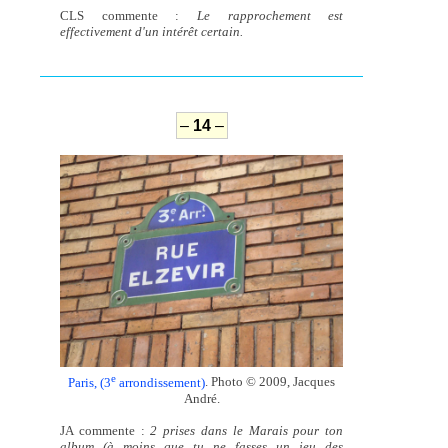
CLS commente :
Le rapprochement est
effectivement d'un intérêt certain.
–
14
–
e
Paris, (3
arrondissement)
. Photo © 2009, Jacques
André.
JA commente :
2 prises dans le Marais pour ton
album (à moins que tu ne fasses un jeu des