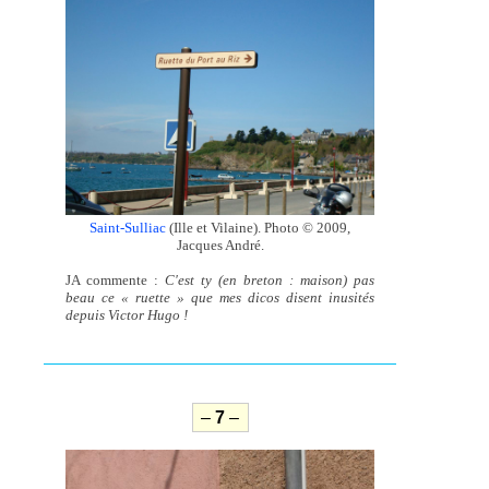
Saint-Sulliac
(Ille et Vilaine). Photo © 2009,
Jacques André.
JA commente :
C'est ty (en breton : maison) pas
beau ce « ruette » que mes dicos disent inusités
depuis Victor Hugo !
–
7
–