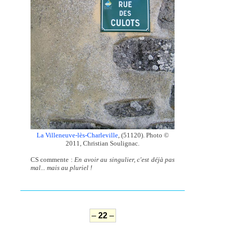
La Villeneuve-lès-Charleville
, (51120). Photo ©
2011, Christian Soulignac.
CS commente :
En avoir au singulier, c'est déjà pas
mal... mais au pluriel !
–
22
–