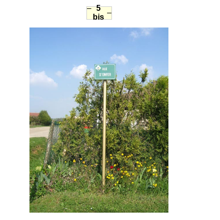
–
5
–
bis