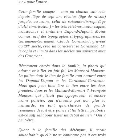
« t » pour l'autre.
Cette famille compte – tout un chacun sait cela
depuis l'âge de sept ans révolus (âge de raison)
jusqu'à, au moins, celui de soixante-dix-sept (âge
d'alzheimerisation) – les très célèbres, melonesques,
moustachus et tintiniens Dupond-Dupont. Moins
connus, sauf des typographes et typographistes, les
Garamond-Garamont. Claude Garamond, graveur
du
siècle, créa un caractère: le Garamond. On
e
XVI
le copia et l'imita dans les siècles qui suivirent avec
des Garamont.
Récemment entrés dans la famille, la photo qui
adorne ce billet en fait foi, les Mansard-Mansart.
La police était le lien de famille tout naturel entre
les Dupond-Dupont et les Garamond-Garamont.
Mais quel peut bien être le lien entre les deux
premiers duos et les Mansard-Mansart ? François
Mansart qui n'était pas typograveur et encore
moins policier, qui n'inventa pas non plus la
mansarde, en tant qu'architecte de grande
renommée devait être policé et fin lettré... peut-être
est-ce suffisant pour tisser un début de lien ? Oui ?
peut-être...
Quant à la famille des détényme, il serait
souhaitable qu'elle ne se cantonne pas à ces trois