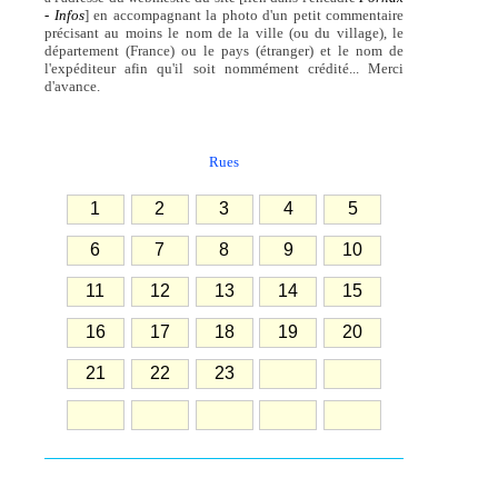
- Infos
] en accompagnant la photo d'un petit commentaire
précisant au moins le nom de la ville (ou du village), le
département (France) ou le pays (étranger) et le nom de
l'expéditeur afin qu'il soit nommément crédité... Merci
d'avance.
Rues
1
2
3
4
5
6
7
8
9
10
11
12
13
14
15
16
17
18
19
20
21
22
23