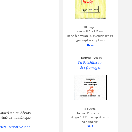
10 pages,
format 8,5 x 8,5 cm.
tirage à environ 30 exemplaires en
typographie au plomb.
H. C.
__________
Thomas Braun
La Bénédiction
des fromages
8 pages,
aractères et décors
format 11,2 x 9 cm.
mprimé en numérique
tirage à 131 exemplaires en
typographie.
murs. Tentative non
30 €
__________