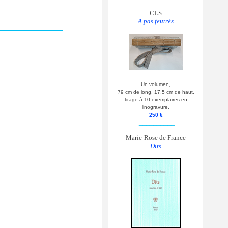
CLS
A pas feutrés
Un volumen,
79 cm de long, 17,5 cm de haut.
tirage à 10 exemplaires en
linogravure.
250 €
__________
Marie-Rose de France
Dits