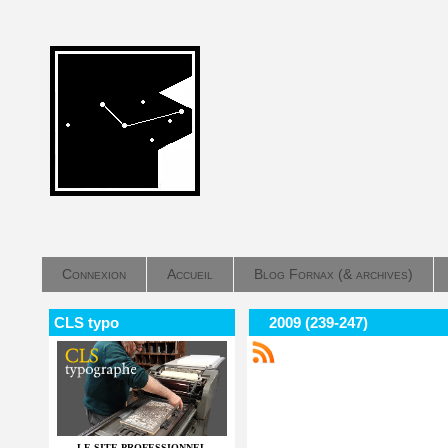
Connexion
Accueil
Blog Fornax (& archives)
CLS typo
2009 (239-247)
LE SITE PROFESSIONNEL