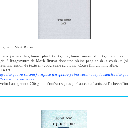
ulignac et Mark Brusse
llet à quatre volets, format plié 13 x 35,2 cm, format ouvert 51 x 35,2 cm sous co
ris. 3 linogravures de
Mark Brusse
dont une pleine page en deux couleurs (ble
olets. Impression du texte en typographie au plomb. Cousu fil nylon invisible.
-140-9.
mps (les quatre saisons), l'espace (les quatre points cardinaux), la matière (les qua
 l'homme face au monde.
vélin Lana gravure 250 g, numérotés et signés par l'auteur et l'artiste à l'achevé d'i