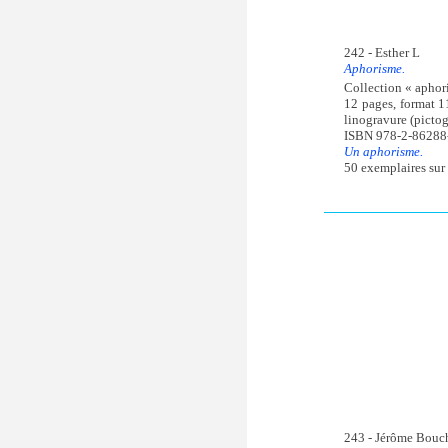
242 - Esther L
Aphorisme.
Collection « aphor
12 pages, format 1
linogravure (pictog
ISBN 978-2-86288
Un aphorisme.
50 exemplaires sur 
243 - Jérôme Bouc