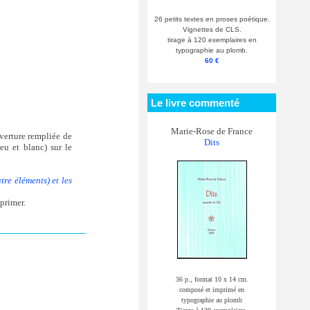
26 petits textes en proses poétique.
Vignettes de CLS.
tirage à 120 exemplaires en
typographie au plomb.
60 €
Le livre commenté
Marie-Rose de France
uverture rempliée de
Dits
u et blanc) sur le
tre éléments) et les
mprimer.
36 p., format 10 x 14 cm.
composé et imprimé en
typographie au plomb