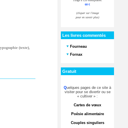
Tirage à 120 exemplaires.
60 €
(cliquer sur l'image
pour en savoir plus)
Les livres commentés
Fourneau
ypographie (texte),
Fornax
Gratuit
Q
uelques pages de ce site à
visiter pour se divertir ou se
« cultiver » :
Cartes de vœux
Poésie alimentaire
Couples singuliers