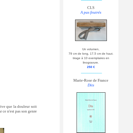
CLS
A pas feutrés
Un volumen,
79 cm de long, 17,5 cm de haut.
tirage à 10 exemplaires en
linogravure.
250 €
__________
Marie-Rose de France
Dits
rive que la douleur soit
r ce n'est pas son genre