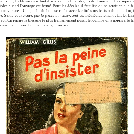
souvent, les blessures se font discrètes : les faux plis, les déchirures ou les coupures
bles quand l'ouvrage est fermé. Pour les déceler, il faut lire ou ne serait-ce que fe
a couverture... Une jambe de bois se cache avec facilité sous le tissu du pantalon,
ue. Sur la couverture,
pas la peine d'insister,
tout est irrémédiablement visible. Dan
ut. On répare la blessure le plus humainement possible, comme on a appris à le fai
enne que pourra. Guérira ou ne guérira pas...