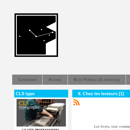
Connexion
Accueil
Blog Fornax (& archives)
CLS typo
6. Chez les lecteurs [1]
Les livres, tout comme
LE SITE PROFESSIONNEL