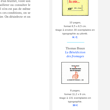
 d'un feuillet, voire son
uilleter ou consulter le
 il n'en est pas de même
s ces conditions, on se
re. On désinfecte et on
10 pages,
format 8,5 x 8,5 cm.
tirage à environ 30 exemplaires en
typographie au plomb.
H. C.
__________
Thomas Braun
La Bénédiction
des fromages
8 pages,
format 11,2 x 9 cm.
tirage à 131 exemplaires en
typographie.
30 €
__________