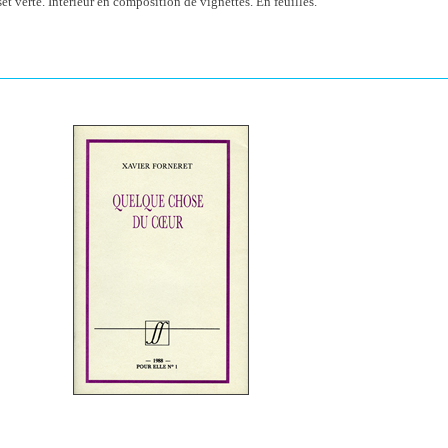
et verte. Intérieur en composition de vignettes. En feuilles.