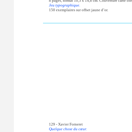
8 pages, format 10,5 x 14,8 cm. Couverture carte offs
Jeu typographique.
150 exemplaires sur offset jaune d’or.
129 - Xavier Forneret
Quelque chose du cœur.