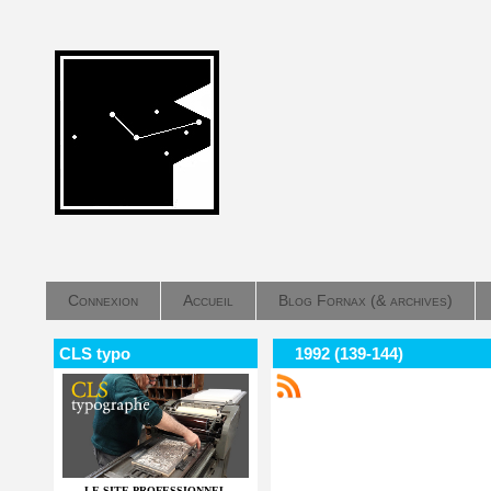
Connexion
Accueil
Blog Fornax (& archives)
CLS typo
1992 (139-144)
LE SITE PROFESSIONNEL