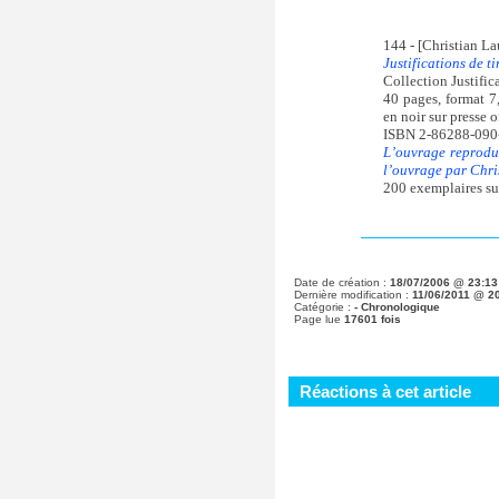
144 - [Christian L
Justifications de t
Collection Justific
40 pages, format 7
en noir sur presse o
ISBN 2-86288-090
L’ouvrage reprodui
l’ouvrage par Chri
200 exemplaires su
Date de création :
18/07/2006 @ 23:13
Dernière modification :
11/06/2011 @ 2
Catégorie :
-
Chronologique
Page lue
17601 fois
Réactions à cet article