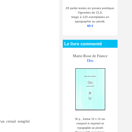
26 petits textes en proses poétique.
Vignettes de CLS.
tirage à 120 exemplaires en
typographie au plomb.
60 €
Le livre commenté
Marie-Rose de France
Dits
36 p., format 10 x 14 cm.
un cristal remplié.
composé et imprimé en
typographie au plomb