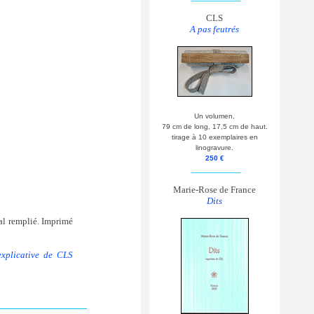
CLS
A pas feutrés
Un volumen,
79 cm de long, 17,5 cm de haut.
tirage à 10 exemplaires en
linogravure.
250 €
__________
Marie-Rose de France
Dits
al remplié. Imprimé
explicative de CLS