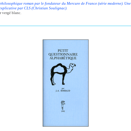
 philosophique roman par le fondateur du Mercure de France (série moderne). Un
 explicative par CLS (Christian Soulignac).
r vergé blanc.