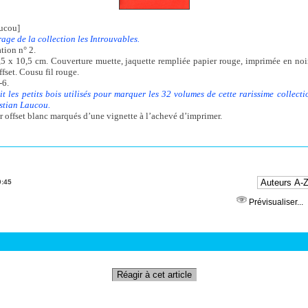
aucou]
irage de la collection les Introuvables.
ation n° 2.
,5 x 10,5 cm. Couverture muette, jaquette rempliée papier rouge, imprimée en noir
ffset. Cousu fil rouge.
-6.
t les petits bois utilisés pour marquer les 32 volumes de cette rarissime collecti
stian Laucou.
r offset blanc marqués d’une vignette à l’achevé d’imprimer.
0:45
Prévisualiser...
Réagir à cet article