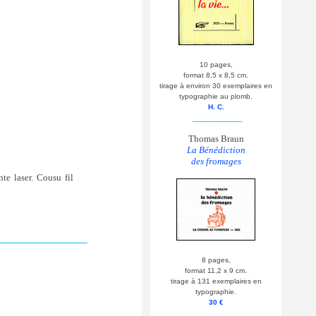
10 pages,
format 8,5 x 8,5 cm.
tirage à environ 30 exemplaires en
typographie au plomb.
H. C.
__________
Thomas Braun
La Bénédiction
des fromages
te laser. Cousu fil
8 pages,
format 11,2 x 9 cm.
tirage à 131 exemplaires en
typographie.
30 €
__________