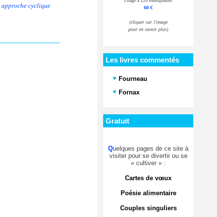
Tirage à 120 exemplaires.
e approche cyclique
60 €
(cliquer sur l'image
pour en savoir plus)
Les livres commentés
Fourneau
Fornax
Gratuit
Q
uelques pages de ce site à
visiter pour se divertir ou se
« cultiver » :
Cartes de vœux
Poésie alimentaire
Couples singuliers