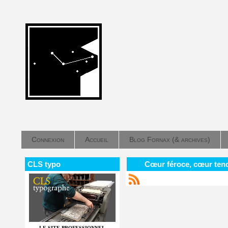
Connexion
Accueil
Blog Fornax (& archives)
CLS typo
Cœur féroce, cœur ten
LE SITE PROFESSIONNEL