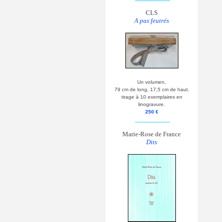
CLS
A pas feutrés
Un volumen,
79 cm de long, 17,5 cm de haut.
tirage à 10 exemplaires en
linogravure.
250 €
__________
Marie-Rose de France
Dits