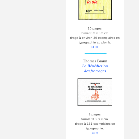
10 pages,
format 8,5 x 8,5 cm.
tirage à environ 30 exemplaires en
typographie au plomb.
H. C.
__________
Thomas Braun
La Bénédiction
des fromages
8 pages,
format 11,2 x 9 cm.
tirage à 131 exemplaires en
typographie.
30 €
__________