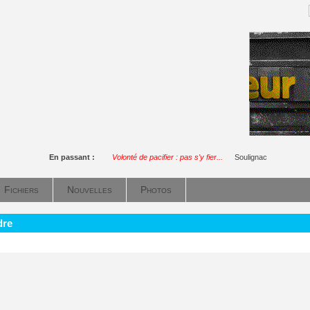
En passant :
Volonté de pacifier : pas s'y fier...
Soulignac
Fichiers
Nouvelles
Photos
dre