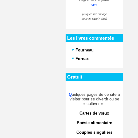
Tirage à 120 exemplaires.
60 €
(cliquer sur l'image
pour en savoir plus)
Les livres commentés
Fourneau
Fornax
Gratuit
Q
uelques pages de ce site à
visiter pour se divertir ou se
« cultiver » :
Cartes de vœux
Poésie alimentaire
Couples singuliers