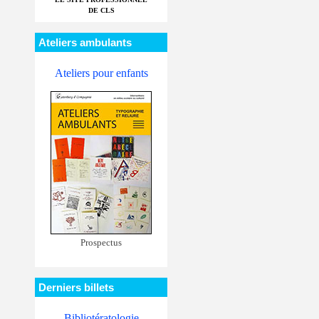
DE CLS
Ateliers ambulants
Ateliers pour enfants
Prospectus
Derniers billets
Bibliotératologie