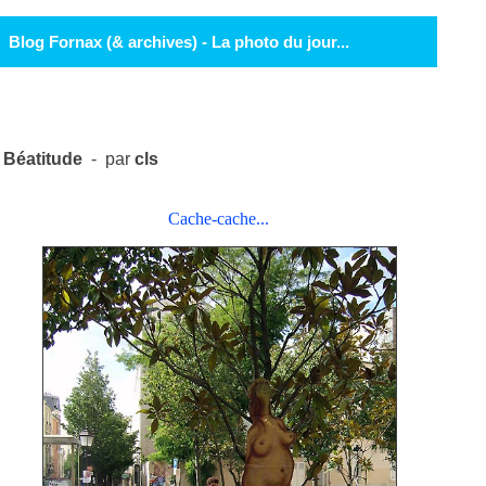
Blog Fornax (& archives) - La photo du jour...
Béatitude
- par
cls
Cache-cache...