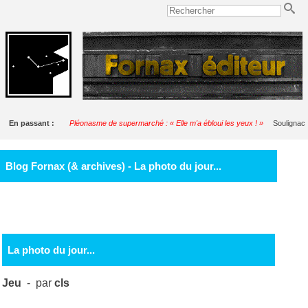
En passant :
Pléonasme de supermarché : « Elle m'a ébloui les yeux ! »
Soulignac
Blog Fornax (& archives) - La photo du jour...
La photo du jour...
Jeu
- par
cls